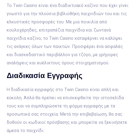
Το Twin Casino είναι ένα διαδικτυακό καζίνο που έχει γίνει
γνωστό για την πλούσια βιβλιοθήκη παιχνιδιών του και τις
ελκυστικές προσφορές του. Με μια ποικιλία από
κουλοχέρηδες, επιτραπέζια παιχνίδια και ζωντανά
παιχνίδια καζίνο, το Twin Casino καταφέρνει να καλύψει
τις ανάγκες όλων των παικτών. Προσφέρει ένα ασφαλές
και διασκεδαστικό περιβάλλον για τζόγο, με γρήγορες
αναλήψεις και ευέλικτους όρους στοιχηματισμού.
Διαδικασία Εγγραφής
Η διαδικασία εγγραφής στο Twin Casino είναι απλή και
εύκολη. Απλά θα πρέπει να επισκεφθείτε την ιστοσελίδα
τους και να συμπληρώσετε τη φόρμα εγγραφής με τα
προσωπικά σας στοιχεία. Μετά την επιβεβαίωση, θα σας
δοθούν οι κωδικοί πρόσβασης και μπορείτε να ξεκινήσετε
άμεσα το παιχνίδι.