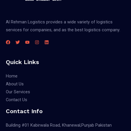
Al Rehman Logistics provides a wide variety of logistics
services for companies, and as the best logistics company.
Quick Links
Home
About Us
Our Services
Contact Us
Contact Info
Building #01 Kabirwala Road, Khanewal,Punjab Pakistan