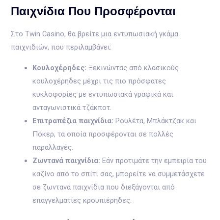
Παιχνίδια Που Προσφέρονται
Στο Twin Casino, θα βρείτε μια εντυπωσιακή γκάμα
παιχνιδιών, που περιλαμβάνει:
Κουλοχέρηδες:
Ξεκινώντας από κλασικούς
κουλοχέρηδες μέχρι τις πιο πρόσφατες
κυκλοφορίες με εντυπωσιακά γραφικά και
ανταγωνιστικά τζάκποτ.
Επιτραπέζια παιχνίδια:
Ρουλέτα, Μπλάκτζακ και
Πόκερ, τα οποία προσφέρονται σε πολλές
παραλλαγές.
Ζωντανά παιχνίδια:
Εάν προτιμάτε την εμπειρία του
καζίνο από το σπίτι σας, μπορείτε να συμμετάσχετε
σε ζωντανά παιχνίδια που διεξάγονται από
επαγγελματίες κρουπιέρηδες.