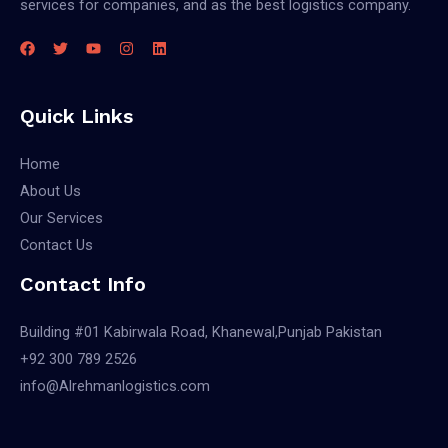
services for companies, and as the best logistics company.
Quick Links
Home
About Us
Our Services
Contact Us
Contact Info
Building #01 Kabirwala Road, Khanewal,Punjab Pakistan
+92 300 789 2526
info@Alrehmanlogistics.com