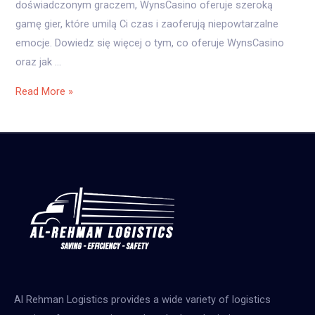
doświadczonym graczem, WynsCasino oferuje szeroką
gamę gier, które umilą Ci czas i zaoferują niepowtarzalne
emocje. Dowiedz się więcej o tym, co oferuje WynsCasino
oraz jak …
Read More »
Al Rehman Logistics provides a wide variety of logistics