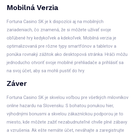
Mobilná Verzia
Fortuna Casino SK je k dispozícii aj na mobilných
zariadeniach, čo znamená, že si môžete užívať svoje
obľúbené hry kedykoľvek a kdekoľvek. Mobilná verzia je
optimalizovaná pre rôzne typy smartfónov a tabletov a
ponúka rovnaký zážitok ako desktopová stránka. Hráči môžu
jednoducho otvoriť svoje mobilné prehliadače a prihlásiť sa
na svoj účet, aby sa mohli pustiť do hry.
Záver
Fortuna Casino SK je skvelou voľbou pre všetkých milovníkov
online hazardu na Slovensku. S bohatou ponukou hier,
výhodnými bonusmi a skvelou zákazníckou podporou je to
miesto, kde môžete zažiť nezabudnuteľné chvíle plné zábavy
a vzrušenia. Ak ešte nemáte účet, neváhajte a zaregistrujte