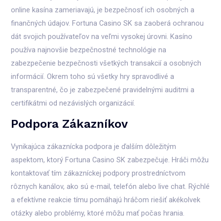
online kasína zameriavajú, je bezpečnosť ich osobných a
finančných údajov. Fortuna Casino SK sa zaoberá ochranou
dát svojich používateľov na veľmi vysokej úrovni. Kasíno
používa najnovšie bezpečnostné technológie na
zabezpečenie bezpečnosti všetkých transakcií a osobných
informácií. Okrem toho sú všetky hry spravodlivé a
transparentné, čo je zabezpečené pravidelnými auditmi a
certifikátmi od nezávislých organizácií.
Podpora Zákazníkov
Vynikajúca zákaznícka podpora je ďalším dôležitým
aspektom, ktorý Fortuna Casino SK zabezpečuje. Hráči môžu
kontaktovať tím zákazníckej podpory prostredníctvom
rôznych kanálov, ako sú e-mail, telefón alebo live chat. Rýchlé
a efektívne reakcie tímu pomáhajú hráčom riešiť akékolvek
otázky alebo problémy, ktoré môžu mať počas hrania.