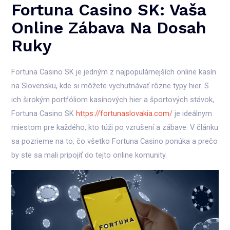
Fortuna Casino SK: Vaša
Online Zábava Na Dosah
Ruky
Fortuna Casino SK je jedným z najpopulárnejších online kasín
na Slovensku, kde si môžete vychutnávať rôzne typy hier. S
ich širokým portfóliom kasínových hier a športových stávok,
Fortuna Casino SK
https://fortunaslovakia.com/
je ideálnym
miestom pre každého, kto túži po vzrušení a zábave. V článku
sa pozrieme na to, čo všetko Fortuna Casino ponúka a prečo
by ste sa mali pripojiť do tejto online komunity.