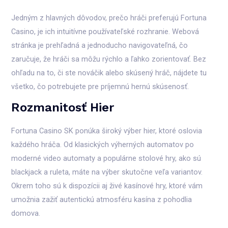
Jedným z hlavných dôvodov, prečo hráči preferujú Fortuna
Casino, je ich intuitívne používateľské rozhranie. Webová
stránka je prehľadná a jednoducho navigovateľná, čo
zaručuje, že hráči sa môžu rýchlo a ľahko zorientovať. Bez
ohľadu na to, či ste nováčik alebo skúsený hráč, nájdete tu
všetko, čo potrebujete pre príjemnú hernú skúsenosť.
Rozmanitosť Hier
Fortuna Casino SK ponúka široký výber hier, ktoré oslovia
každého hráča. Od klasických výherných automatov po
moderné video automaty a populárne stolové hry, ako sú
blackjack a ruleta, máte na výber skutočne veľa variantov.
Okrem toho sú k dispozícii aj živé kasínové hry, ktoré vám
umožnia zažiť autentickú atmosféru kasína z pohodlia
domova.