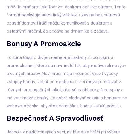
môžete hrať proti skutočným dealrom cez live stream. Tento
formát poskytuje autentický zážitok z kasína bez nutnosti
opustiť domov. Hráči môžu komunikovať s dealerom a
ostatnými hráčmi, čo pridáva na dynamike a zábave.
Bonusy A Promoakcie
Fortuna Casino SK je známe aj atraktívnymi bonusmi a
promoakciami, ktoré sú navrhnuté tak, aby motivovali nových
a verných hráčov. Noví hráči majú možnosť využiť vysoký
vstupný bonus, zatiaľ čo existujúci hráči môžu profitovať z
rôznych propagačných akcií, ako sú cashbacky, free spiny a
iné zaujímavé ponuky. Je dobré sledovať sekciu s bonusmi na
webovej stránke, aby ste nezmeškali žiadnu zúfalú ponuku.
Bezpečnosť A Spravodlivosť
Jednou z najdôležitejších vecí, na ktoré sa hráči pri výbere