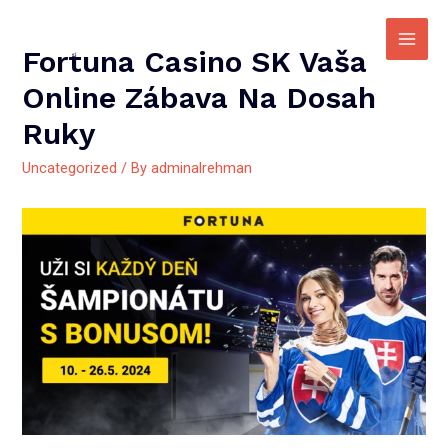
Fortuna Casino SK Vaša
Online Zábava Na Dosah
Ruky
Uncategorized
/ By
adminalrehman