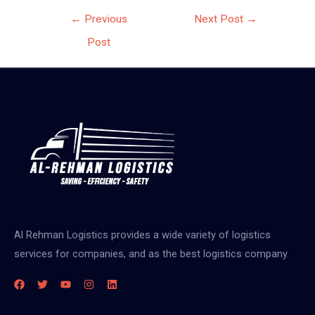
←
Previous
Next Post
→
Post
Al Rehman Logistics provides a wide variety of logistics
services for companies, and as the best logistics company.