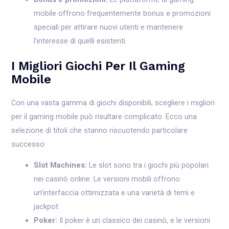
mobile offrono frequentemente bonus e promozioni
speciali per attirare nuovi utenti e mantenere
l’interesse di quelli esistenti.
I Migliori Giochi Per Il Gaming
Mobile
Con una vasta gamma di giochi disponibili, scegliere i migliori
per il gaming mobile può risultare complicato. Ecco una
selezione di titoli che stanno riscuotendo particolare
successo:
Slot Machines:
Le slot sono tra i giochi più popolari
nei casinò online. Le versioni mobili offrono
un’interfaccia ottimizzata e una varietà di temi e
jackpot.
Poker:
Il poker è un classico dei casinò, e le versioni