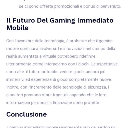
se ci sono offerte promozionali e bonus di benvenuto.
Il Futuro Del Gaming Immediato
Mobile
Con l’avanzare della tecnologia, è probabile che il gaming
mobile continui a evolversi. Le innovazioni nel campo della
realtà aumentata e virtuale potrebbero ridefinire
ulteriormente come interagiamo con i giochi. Le aspettative
sono alte: il futuro potrebbe vedere giochi ancora più
immersivi ed esperienze di gioco completamente nuove.
Inoltre, con l’incremento delle tecnologie di sicurezza, i
giocatori possono stare tranquilli sapendo che le loro
informazioni personali e finanziarie sono protette.
Conclusione
Il gaming immediato mobile rappresenta uno dei settori più