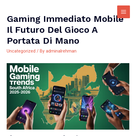
Gaming Immediato Mobile
Il Futuro Del Gioco A
Portata Di Mano
Uncategorized
/ By
adminalrehman