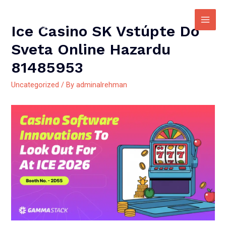
Ice Casino SK Vstúpte Do
Sveta Online Hazardu
81485953
Uncategorized
/ By
adminalrehman