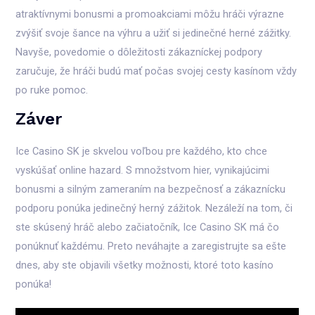
atraktívnymi bonusmi a promoakciami môžu hráči výrazne
zvýšiť svoje šance na výhru a užiť si jedinečné herné zážitky.
Navyše, povedomie o dôležitosti zákazníckej podpory
zaručuje, že hráči budú mať počas svojej cesty kasínom vždy
po ruke pomoc.
Záver
Ice Casino SK je skvelou voľbou pre každého, kto chce
vyskúšať online hazard. S množstvom hier, vynikajúcimi
bonusmi a silným zameraním na bezpečnosť a zákaznícku
podporu ponúka jedinečný herný zážitok. Nezáleží na tom, či
ste skúsený hráč alebo začiatočník, Ice Casino SK má čo
ponúknuť každému. Preto neváhajte a zaregistrujte sa ešte
dnes, aby ste objavili všetky možnosti, ktoré toto kasíno
ponúka!