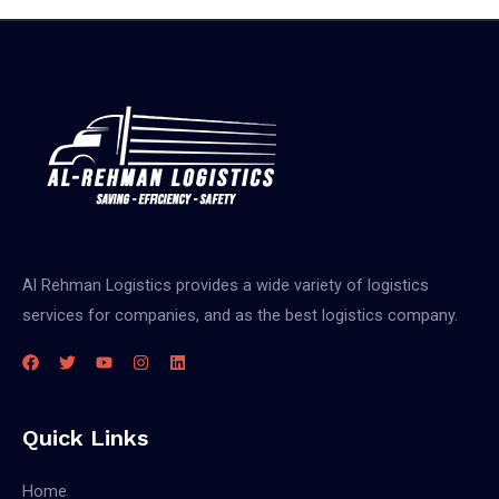
Al Rehman Logistics provides a wide variety of logistics
services for companies, and as the best logistics company.
Quick Links
Home