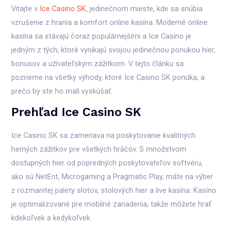
Vitajte v
Ice Casino SK
, jedinečnom mieste, kde sa snúbia
vzrušenie z hrania a komfort online kasína. Moderné online
kasína sa stávajú čoraz populárnejšími a Ice Casino je
jedným z tých, ktoré vynikajú svojou jedinečnou ponukou hier,
bonusov a užívateľským zážitkom. V tejto článku sa
pozrieme na všetky výhody, ktoré Ice Casino SK ponúka, a
prečo by ste ho mali vyskúšať.
Prehľad Ice Casino SK
Ice Casino SK sa zameriava na poskytovanie kvalitných
herných zážitkov pre všetkých hráčov. S množstvom
dostupných hier od popredných poskytovateľov softvéru,
ako sú NetEnt, Microgaming a Pragmatic Play, máte na výber
z rozmanitej palety slotov, stolových hier a live kasína. Kasíno
je optimalizované pre mobilné zariadenia, takže môžete hrať
kdekoľvek a kedykoľvek.