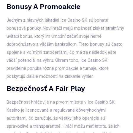
Bonusy A Promoakcie
Jedným z hlavných lákadiel Ice Casino SK sú bohaté
bonusové ponuky. Noví hráči majú možnosť získať atraktívny
uvítací bonus, ktorý im umožní začať svoje herné
dobrodružstvo s väčším bankrollom. Tieto bonusy sú často
spojené s voľnými zatočeniami, čo má za následok ešte
väčší potenciál na výhru. Okrem toho, Ice Casino SK
pravidelne ponúka rôzne promoakcie a turnaje, ktoré
poskytujú ďalšie možnosti na získanie výhier.
Bezpečnosť A Fair Play
Bezpečnosť hráčov je na prvom mieste v Ice Casino SK.
Kasíno je licencované a regulované dôveryhodnými
autoritami, čo zaručuje, že všetky jeho operácie sú
spravodlivé a transparentné. Hráči môžu mať istotu, že ich