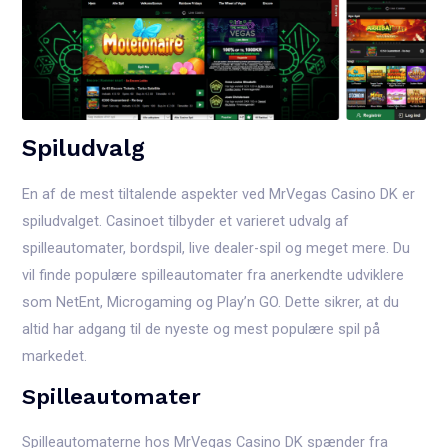
Spiludvalg
En af de mest tiltalende aspekter ved MrVegas Casino DK er
spiludvalget. Casinoet tilbyder et varieret udvalg af
spilleautomater, bordspil, live dealer-spil og meget mere. Du
vil finde populære spilleautomater fra anerkendte udviklere
som NetEnt, Microgaming og Play’n GO. Dette sikrer, at du
altid har adgang til de nyeste og mest populære spil på
markedet.
Spilleautomater
Spilleautomaterne hos MrVegas Casino DK spænder fra