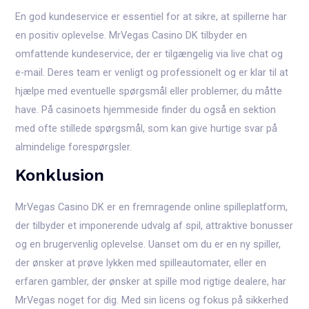
En god kundeservice er essentiel for at sikre, at spillerne har
en positiv oplevelse. MrVegas Casino DK tilbyder en
omfattende kundeservice, der er tilgængelig via live chat og
e-mail. Deres team er venligt og professionelt og er klar til at
hjælpe med eventuelle spørgsmål eller problemer, du måtte
have. På casinoets hjemmeside finder du også en sektion
med ofte stillede spørgsmål, som kan give hurtige svar på
almindelige forespørgsler.
Konklusion
MrVegas Casino DK er en fremragende online spilleplatform,
der tilbyder et imponerende udvalg af spil, attraktive bonusser
og en brugervenlig oplevelse. Uanset om du er en ny spiller,
der ønsker at prøve lykken med spilleautomater, eller en
erfaren gambler, der ønsker at spille mod rigtige dealere, har
MrVegas noget for dig. Med sin licens og fokus på sikkerhed