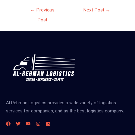
←
Previous
Next Post
→
Post
Al Rehman Logistics provides a wide variety of logistics
services for companies, and as the best logistics company.