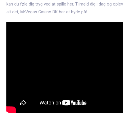
kan du føle dig tryg ved at spille her. Tilmeld dig i dag og oplev
alt det, MrVegas Casino DK har at byde på!