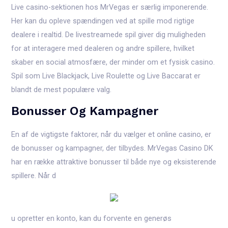
Live casino-sektionen hos MrVegas er særlig imponerende.
Her kan du opleve spændingen ved at spille mod rigtige
dealere i realtid. De livestreamede spil giver dig muligheden
for at interagere med dealeren og andre spillere, hvilket
skaber en social atmosfære, der minder om et fysisk casino.
Spil som Live Blackjack, Live Roulette og Live Baccarat er
blandt de mest populære valg.
Bonusser Og Kampagner
En af de vigtigste faktorer, når du vælger et online casino, er
de bonusser og kampagner, der tilbydes. MrVegas Casino DK
har en række attraktive bonusser til både nye og eksisterende
spillere. Når d
u opretter en konto, kan du forvente en generøs