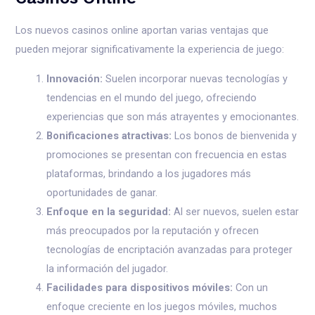
Los nuevos casinos online aportan varias ventajas que
pueden mejorar significativamente la experiencia de juego:
Innovación:
Suelen incorporar nuevas tecnologías y
tendencias en el mundo del juego, ofreciendo
experiencias que son más atrayentes y emocionantes.
Bonificaciones atractivas:
Los bonos de bienvenida y
promociones se presentan con frecuencia en estas
plataformas, brindando a los jugadores más
oportunidades de ganar.
Enfoque en la seguridad:
Al ser nuevos, suelen estar
más preocupados por la reputación y ofrecen
tecnologías de encriptación avanzadas para proteger
la información del jugador.
Facilidades para dispositivos móviles:
Con un
enfoque creciente en los juegos móviles, muchos