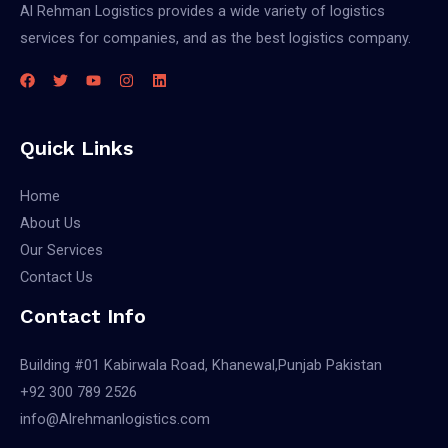
Al Rehman Logistics provides a wide variety of logistics
services for companies, and as the best logistics company.
Quick Links
Home
About Us
Our Services
Contact Us
Contact Info
Building #01 Kabirwala Road, Khanewal,Punjab Pakistan
+92 300 789 2526
info@Alrehmanlogistics.com