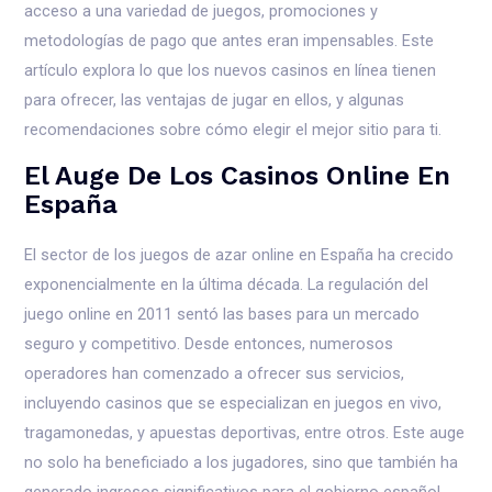
acceso a una variedad de juegos, promociones y
metodologías de pago que antes eran impensables. Este
artículo explora lo que los nuevos casinos en línea tienen
para ofrecer, las ventajas de jugar en ellos, y algunas
recomendaciones sobre cómo elegir el mejor sitio para ti.
El Auge De Los Casinos Online En
España
El sector de los juegos de azar online en España ha crecido
exponencialmente en la última década. La regulación del
juego online en 2011 sentó las bases para un mercado
seguro y competitivo. Desde entonces, numerosos
operadores han comenzado a ofrecer sus servicios,
incluyendo casinos que se especializan en juegos en vivo,
tragamonedas, y apuestas deportivas, entre otros. Este auge
no solo ha beneficiado a los jugadores, sino que también ha
generado ingresos significativos para el gobierno español.