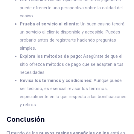
puede ofrecerte una perspectiva sobre la calidad del
casino.
Prueba el servicio al cliente:
Un buen casino tendrá
un servicio al cliente disponible y accesible. Puedes
probarlo antes de registrarte haciendo preguntas
simples.
Explora los métodos de pago:
Asegúrate de que el
sitio ofrezca métodos de pago que se adapten a tus
necesidades.
Revisa los términos y condiciones:
Aunque puede
ser tedioso, es esencial revisar los términos,
especialmente en lo que respecta a las bonificaciones
y retiros.
Conclusión
El mundo de los
nuevos casinos españoles online
está en