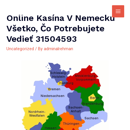
Online Kasína V Nemecku
Všetko, Čo Potrebujete
Vedieť 31504593
Uncategorized
/ By
adminalrehman