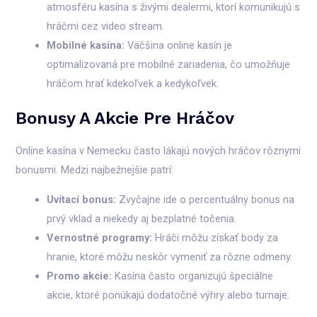
atmosféru kasína s živými dealermi, ktorí komunikujú s
hráčmi cez video stream.
Mobilné kasína:
Väčšina online kasín je
optimalizovaná pre mobilné zariadenia, čo umožňuje
hráčom hrať kdekoľvek a kedykoľvek.
Bonusy A Akcie Pre Hráčov
Online kasína v Nemecku často lákajú nových hráčov rôznymi
bonusmi. Medzi najbežnejšie patrí:
Uvítací bonus:
Zvyčajne ide o percentuálny bonus na
prvý vklad a niekedy aj bezplatné točenia.
Vernostné programy:
Hráči môžu získať body za
hranie, ktoré môžu neskôr vymeniť za rôzne odmeny.
Promo akcie:
Kasína často organizujú špeciálne
akcie, ktoré ponúkajú dodatočné výhry alebo turnaje.