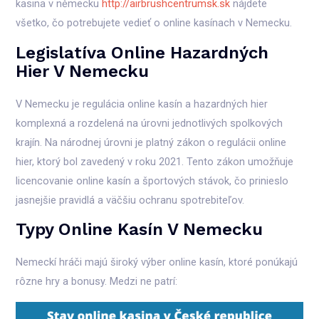
kasina v německu
http://airbrushcentrumsk.sk
nájdete
všetko, čo potrebujete vedieť o online kasínach v Nemecku.
Legislatíva Online Hazardných
Hier V Nemecku
V Nemecku je regulácia online kasín a hazardných hier
komplexná a rozdelená na úrovni jednotlivých spolkových
krajín. Na národnej úrovni je platný zákon o regulácii online
hier, ktorý bol zavedený v roku 2021. Tento zákon umožňuje
licencovanie online kasín a športových stávok, čo prinieslo
jasnejšie pravidlá a väčšiu ochranu spotrebiteľov.
Typy Online Kasín V Nemecku
Nemeckí hráči majú široký výber online kasín, ktoré ponúkajú
rôzne hry a bonusy. Medzi ne patrí: