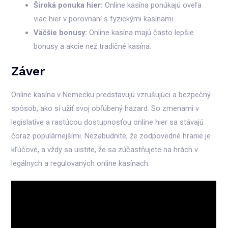
Široká ponuka hier:
Online kasína ponúkajú oveľa
viac hier v porovnaní s fyzickými kasínami.
Väčšie bonusy:
Online kasína majú často lepšie
bonusy a akcie než tradičné kasína.
Záver
Online kasína v Nemecku predstavujú vzrušujúci a bezpečný
spôsob, ako si užiť svoj obľúbený hazard. So zmenami v
legislatíve a rastúcou dostupnosťou online hier sa stávajú
čoraz populárnejšími. Nezabudnite, že zodpovedné hranie je
kľúčové, a vždy sa uistite, že sa zúčastňujete na hrách v
legálnych a regulovaných online kasínach.