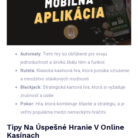
Automaty:
Tieto hry sú obľúbené pre svoju
jednoduchosť a širokú škálu tém a funkcií.
Ruleta:
Klasická kasínová hra, ktorá ponúka vzrušenie
a množstvo stávkových možnosti.
Blackjack:
Strategická kartová hra, ktorá si vyžaduje
zručnosť a úsilie.
Poker:
Hra, ktorá kombinuje šťastie a stratégiu, a je
veľmi populárna medzi nemeckými hráčmi.
Tipy Na Úspešné Hranie V Online
Kasínach