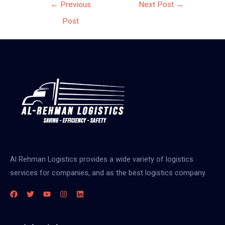
←
Previous
Next Post
→
Post
Al Rehman Logistics provides a wide variety of logistics
services for companies, and as the best logistics company.