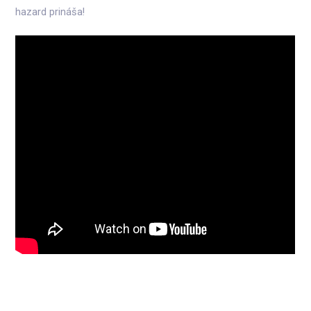
hazard prináša!