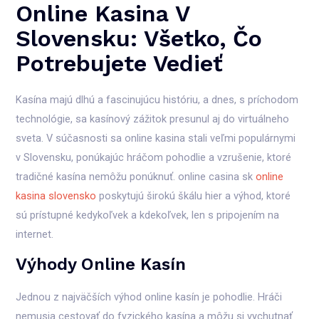
Online Kasina V
Slovensku: Všetko, Čo
Potrebujete Vedieť
Kasína majú dlhú a fascinujúcu históriu, a dnes, s príchodom
technológie, sa kasínový zážitok presunul aj do virtuálneho
sveta. V súčasnosti sa online kasina stali veľmi populárnymi
v Slovensku, ponúkajúc hráčom pohodlie a vzrušenie, ktoré
tradičné kasína nemôžu ponúknuť. online casina sk
online
kasina slovensko
poskytujú širokú škálu hier a výhod, ktoré
sú prístupné kedykoľvek a kdekoľvek, len s pripojením na
internet.
Výhody Online Kasín
Jednou z najväčších výhod online kasín je pohodlie. Hráči
nemusia cestovať do fyzického kasína a môžu si vychutnať