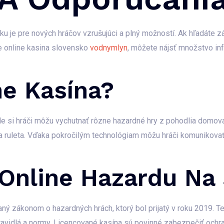
u je pre nových hráčov vzrušujúci a plný možností. Ak hľadáte z
je online kasina slovensko
vodnymlyn
, môžete nájsť množstvo inf
ne Kasína?
kde si hráči môžu vychutnať rôzne hazardné hry z pohodlia domova
k a ruleta. Vďaka pokročilým technológiam môžu hráči komunikovať
a Online Hazardu Na
ný zákonom o hazardných hrách, ktorý bol prijatý v roku 2019. T
ravidlá a normy. Licencované kasína sú povinné zabezpečiť ochra