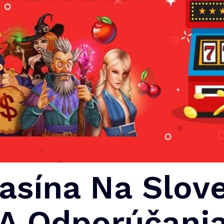
asína Na Slov
 A Odporúčani