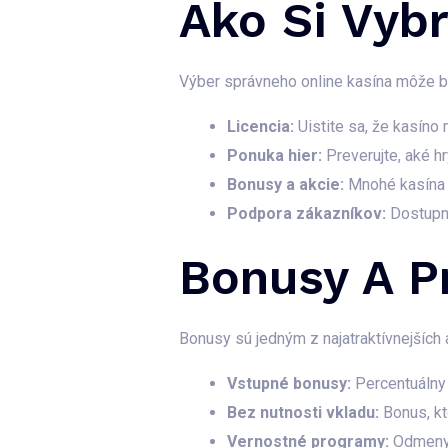
Ako Si Vyb
Výber správneho online kasína môže byť
Licencia:
Uistite sa, že kasíno 
Ponuka hier:
Preverujte, aké hr
Bonusy a akcie:
Mnohé kasína p
Podpora zákazníkov:
Dostupno
Bonusy A P
Bonusy sú jedným z najatraktívnejších
Vstupné bonusy:
Percentuálny 
Bez nutnosti vkladu:
Bonus, kt
Vernostné programy:
Odmeny z