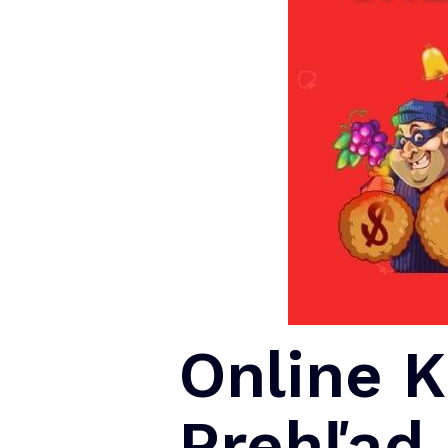
Online K
Prehľad