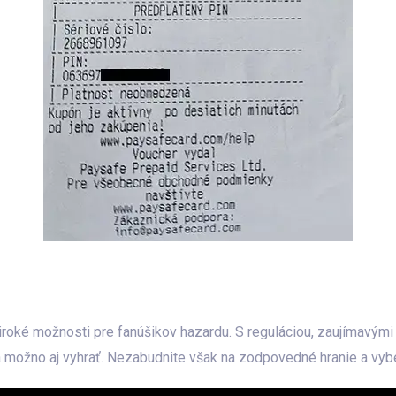
iroké možnosti pre fanúšikov hazardu. S reguláciou, zaujímavým
a možno aj vyhrať. Nezabudnite však na zodpovedné hranie a vyber