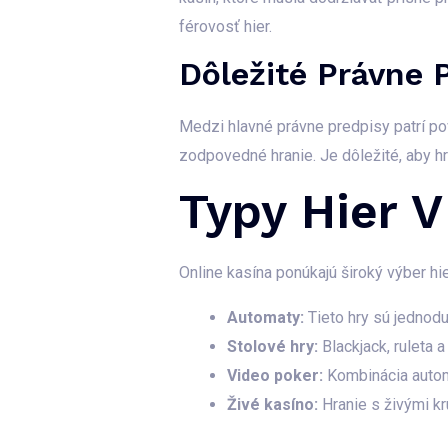
férovosť hier.
Dôležité Právne 
Medzi hlavné právne predpisy patrí po
zodpovedné hranie. Je dôležité, aby h
Typy Hier V
Online kasína ponúkajú široký výber hie
Automaty:
Tieto hry sú jednodu
Stolové hry:
Blackjack, ruleta a
Video poker:
Kombinácia automa
Živé kasíno:
Hranie s živými kr