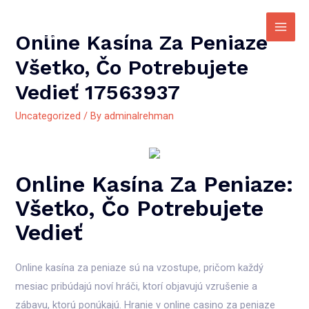
Online Kasína Za Peniaze
Všetko, Čo Potrebujete
Vedieť 17563937
Uncategorized
/ By
adminalrehman
Online Kasína Za Peniaze:
Všetko, Čo Potrebujete
Vedieť
Online kasína za peniaze sú na vzostupe, pričom každý
mesiac pribúdajú noví hráči, ktorí objavujú vzrušenie a
zábavu, ktorú ponúkajú. Hranie v online casino za peniaze