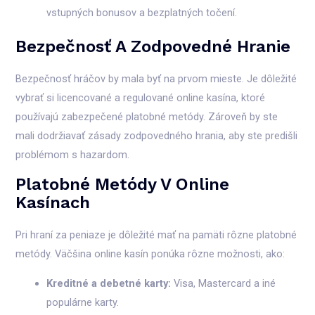
vstupných bonusov a bezplatných točení.
Bezpečnosť A Zodpovedné Hranie
Bezpečnosť hráčov by mala byť na prvom mieste. Je dôležité
vybrať si licencované a regulované online kasína, ktoré
používajú zabezpečené platobné metódy. Zároveň by ste
mali dodržiavať zásady zodpovedného hrania, aby ste predišli
problémom s hazardom.
Platobné Metódy V Online
Kasínach
Pri hraní za peniaze je dôležité mať na pamäti rôzne platobné
metódy. Väčšina online kasín ponúka rôzne možnosti, ako:
Kreditné a debetné karty:
Visa, Mastercard a iné
populárne karty.