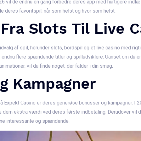
26 vil de endnu en gang forbedre deres app med hurtigere indlæ
lle deres favoritspil, når som helst og hvor som helst.
 Fra Slots Til Live 
valg af spil, herunder slots, bordspil og et live casino med rigt
endnu flere spændende titler og spilludviklere. Uanset om du er 
mationer, vil du finde noget, der falder i din smag.
Og Kampagner
 på Expekt Casino er deres generøse bonusser og kampagner. I 20
e dem ekstra værdi ved deres første indbetaling. Derudover vil
gene interessante og spændende.