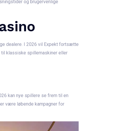
sningstider og brugervenlige
Casino
ige dealere. I 2026 vil Expekt fortsætte
til klassiske spillemaskiner eller
26 kan nye spillere se frem til en
 der være løbende kampagner for