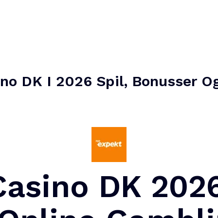
no DK I 2026 Spil, Bonusser O
Casino DK 2026