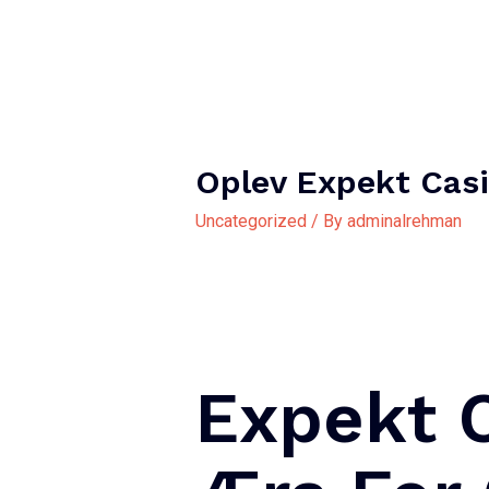
Oplev Expekt Casi
Uncategorized
/ By
adminalrehman
Expekt 