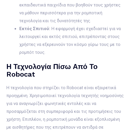
εκπαιδευτικά παιχνίδια που βοηθούν τους χρήστες
να μάθουν περισσότερα για την ρομποτική
τεχνολογία και τις δυνατότητές της.
Εκτός Σπιτιού:
Η εφαρμογή έχει σχεδιαστεί για να
λειτουργεί και εκτός σπιτιού, επιτρέποντας στους
χρήστες να εξερευνούν τον κόσμο γύρω τους με το
ρομπότ τους.
Η Τεχνολογία Πίσω Από Το
Robocat
Η τεχνολογία που στηρίζει το Robocat είναι εξαιρετικά
προηγμένη. Χρησιμοποιεί τεχνολογία τεχνητής νοημοσύνης
για να αναγνωρίζει φωνητικές εντολές και να
προσαρμόζεται στη συμπεριφορά και τις προτιμήσεις του
χρήστη. Επιπλέον, η ρομποτική μονάδα είναι εξοπλισμένη
με αισθητήρες που της επιτρέπουν να αντιδρά σε