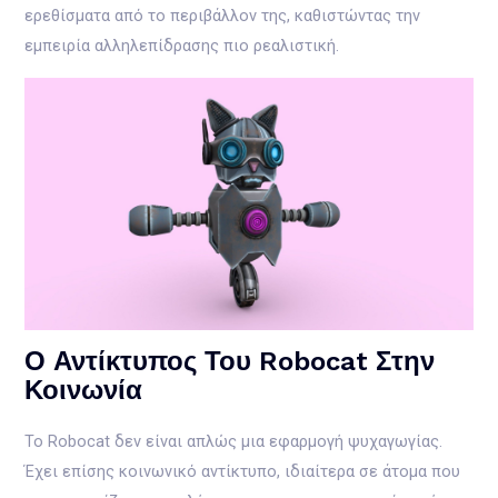
ερεθίσματα από το περιβάλλον της, καθιστώντας την
εμπειρία αλληλεπίδρασης πιο ρεαλιστική.
Ο Αντίκτυπος Του Robocat Στην
Κοινωνία
Το Robocat δεν είναι απλώς μια εφαρμογή ψυχαγωγίας.
Έχει επίσης κοινωνικό αντίκτυπο, ιδιαίτερα σε άτομα που