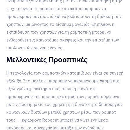
αντιμετωπίζουν προκλήσεις με την κοινωνικοποίηση ή την
ψυχική υγεία. Τα ρομποτικά κατοικίδια μπορούν να
προσφέρουν συντροφιά και να βελτιώσουν τη διάθεση των
χρηστών, μειώνοντας το αίσθημα μοναξιάς. Επιπλέον, η
εκπαίδευση των χρηστών για τη ρομποτική μπορεί να
ενθαρρύνει τις καινοτόμες σκέψεις και την επιστήμη των
υπολογιστών σε νέες γενιές.
Μελλοντικές Προοπτικές
Η τεχνολογία των ρομποτικών κατοικίδιων είναι σε συνεχή
εξέλιξη. Στο μέλλον, μπορούμε να περιμένουμε ακόμη πιο
εξελιγμένα χαρακτηριστικά, όπως η ικανότητα
προσαρμογής της προσωπικότητας των ρομπότ σύμφωνα
με τις προτιμήσεις του χρήστη ή η δυνατότητα δημιουργίας
κοινωνικών δικτύων μεταξύ χρηστών μέσω των ρομπότ
τους. Η εφαρμογή Robocat μπορεί να γίνει ένα μέσο
σύνδεσης και συνεργασίας μεταξύ των ανθρώπων,