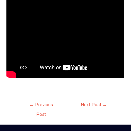
←
Previous
Next Post
→
Post