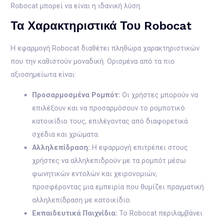
Robocat μπορεί να είναι η ιδανική λύση.
Τα Χαρακτηριστικά Του Robocat
Η εφαρμογή Robocat διαθέτει πληθώρα χαρακτηριστικών
που την καθιστούν μοναδική. Ορισμένα από τα πιο
αξιοσημείωτα είναι:
Προσαρμοσμένα Ρομπότ:
Οι χρήστες μπορούν να
επιλέξουν και να προσαρμόσουν το ρομποτικό
κατοικίδιο τους, επιλέγοντας από διαφορετικά
σχέδια και χρώματα.
Αλληλεπίδραση:
Η εφαρμογή επιτρέπει στους
χρήστες να αλληλεπιδρούν με τα ρομπότ μέσω
φωνητικών εντολών και χειρονομιών,
προσφέροντας μια εμπειρία που θυμίζει πραγματική
αλληλεπίδραση με κατοικίδιο.
Εκπαιδευτικά Παιχνίδια:
Το Robocat περιλαμβάνει