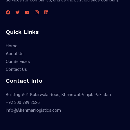
Quick Links
Home
About Us
Our Services
Contact Us
Contact Info
Building #01 Kabirwala Road, Khanewal,Punjab Pakistan
+92 300 789 2526
info@Alrehmanlogistics.com