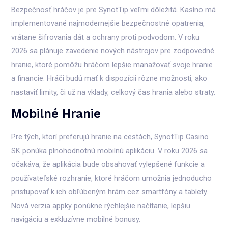
Bezpečnosť hráčov je pre SynotTip veľmi dôležitá. Kasíno má
implementované najmodernejšie bezpečnostné opatrenia,
vrátane šifrovania dát a ochrany proti podvodom. V roku
2026 sa plánuje zavedenie nových nástrojov pre zodpovedné
hranie, ktoré pomôžu hráčom lepšie manažovať svoje hranie
a financie. Hráči budú mať k dispozícii rôzne možnosti, ako
nastaviť limity, či už na vklady, celkový čas hrania alebo straty.
Mobilné Hranie
Pre tých, ktorí preferujú hranie na cestách, SynotTip Casino
SK ponúka plnohodnotnú mobilnú aplikáciu. V roku 2026 sa
očakáva, že aplikácia bude obsahovať vylepšené funkcie a
používateľské rozhranie, ktoré hráčom umožnia jednoducho
pristupovať k ich obľúbeným hrám cez smartfóny a tablety.
Nová verzia appky ponúkne rýchlejšie načítanie, lepšiu
navigáciu a exkluzívne mobilné bonusy.