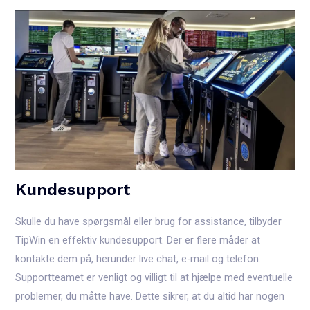
Kundesupport
Skulle du have spørgsmål eller brug for assistance, tilbyder
TipWin en effektiv kundesupport. Der er flere måder at
kontakte dem på, herunder live chat, e-mail og telefon.
Supportteamet er venligt og villigt til at hjælpe med eventuelle
problemer, du måtte have. Dette sikrer, at du altid har nogen