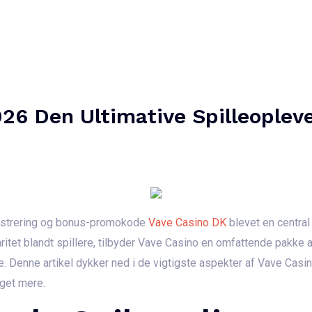
26 Den Ultimative Spilleoplev
istrering og bonus-promokode
Vave Casino DK
blevet en central 
itet blandt spillere, tilbyder Vave Casino en omfattende pakke af
. Denne artikel dykker ned i de vigtigste aspekter af Vave Casin
get mere.