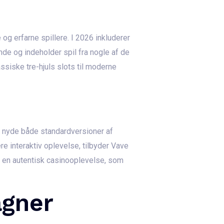
 og erfarne spillere. I 2026 inkluderer
nde og indeholder spil fra nogle af de
ssiske tre-hjuls slots til moderne
n nyde både standardversioner af
re interaktiv oplevelse, tilbyder Vave
er en autentisk casinooplevelse, som
agner