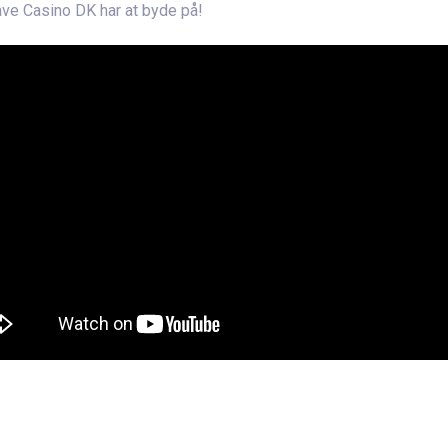
Vave Casino DK har at byde på!