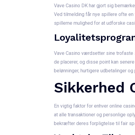
Vave Casino DK har gjort sig bemærket
Ved tilmelding får nye spillere ofte 
spillerne mulighed for at udforske cas
Loyalitetsprogra
Vave Casino værdsetter sine trofaste sp
de placerer, og disse point kan sener
belønninger, hurtigere udbetalinger og
Sikkerhed O
En vigtig faktor for enhver online cas
at alle transaktioner og personlige opl
bekræfter deres forpligtelse til fair sp