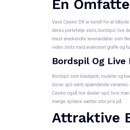
En Omfatte
Vave Casino DK er kendt for at tilbyde 
deres portefølje slots, bordspil, live
mest anerkendte leverandører som NetEn
video slots med avanceret grafik og fu
Bordspil Og Live 
Bordspil som blackjack, roulette og b
disse spil samt spændende varianter, d
Casino også live dealer-spil, hvor man 
mange spillere sætter stor pris på.
Attraktive