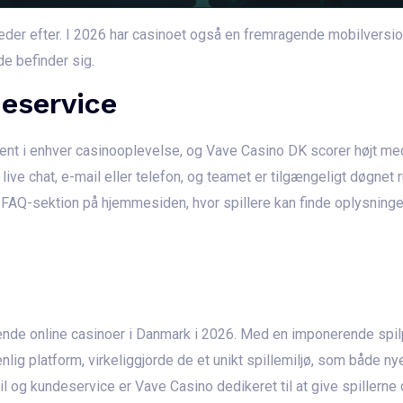
leder efter. I 2026 har casinoet også en fremragende mobilversion
de befinder sig.
eservice
ent i enhver casinooplevelse, og Vave Casino DK scorer højt m
 live chat, e-mail eller telefon, og teamet er tilgængeligt døgne
FAQ-sektion på hjemmesiden, hvor spillere kan finde oplysning
nde online casinoer i Danmark i 2026. Med en imponerende spilpo
g platform, virkeliggjorde de et unikt spillemiljø, som både nye 
pil og kundeservice er Vave Casino dedikeret til at give spillern