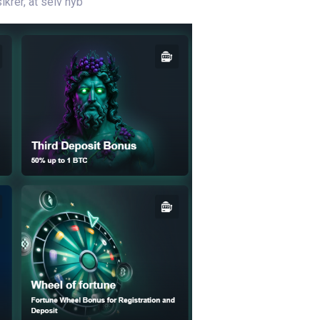
krer, at selv nyb