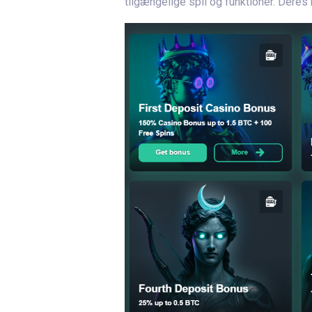
tilgængelige spil og funktioner. Deres