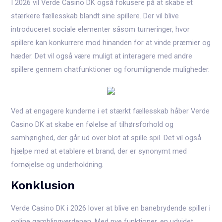
I 2026 vil Verde Casino DK også fokusere på at skabe et
stærkere fællesskab blandt sine spillere. Der vil blive
introduceret sociale elementer såsom turneringer, hvor
spillere kan konkurrere mod hinanden for at vinde præmier og
hæder. Det vil også være muligt at interagere med andre
spillere gennem chatfunktioner og forumlignende muligheder.
Ved at engagere kunderne i et stærkt fællesskab håber Verde
Casino DK at skabe en følelse af tilhørsforhold og
samhørighed, der går ud over blot at spille spil. Det vil også
hjælpe med at etablere et brand, der er synonymt med
fornøjelse og underholdning.
Konklusion
Verde Casino DK i 2026 lover at blive en banebrydende spiller i
online gamblingverdenen. Med nye funktioner, en udvidet