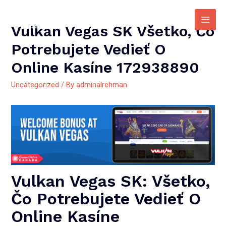
Vulkan Vegas SK Všetko, Čo
Potrebujete Vedieť O
Online Kasíne 172938890
Uncategorized
/ By
adminalrehman
Vulkan Vegas SK: Všetko,
Čo Potrebujete Vedieť O
Online Kasíne