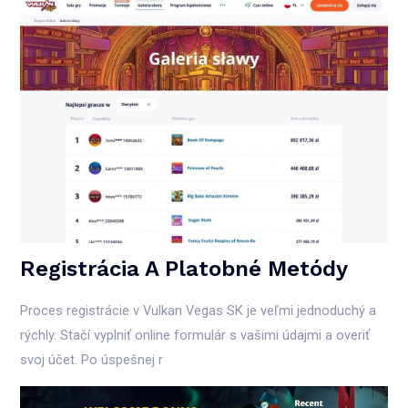
Registrácia A Platobné Metódy
Proces registrácie v Vulkan Vegas SK je veľmi jednoduchý a
rýchly. Stačí vyplniť online formulár s vašimi údajmi a overiť
svoj účet. Po úspešnej r