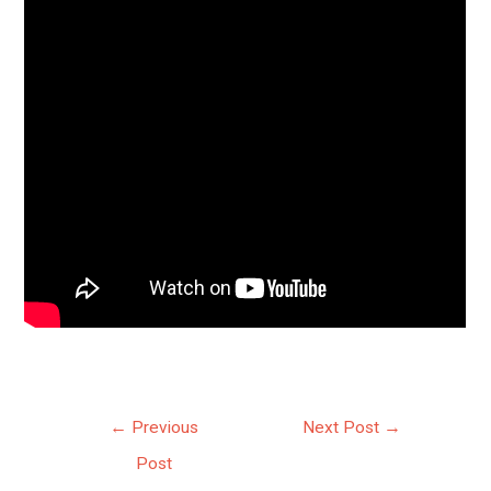
←
Previous
Next Post
→
Post