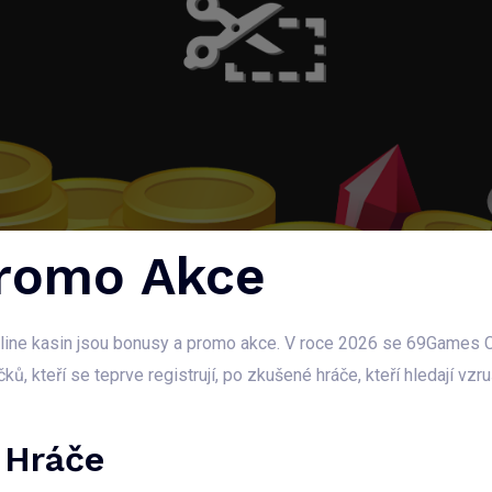
romo Akce
nline kasin jsou bonusy a promo akce. V roce 2026 se 69Games C
ů, kteří se teprve registrují, po zkušené hráče, kteří hledají vzru
 Hráče