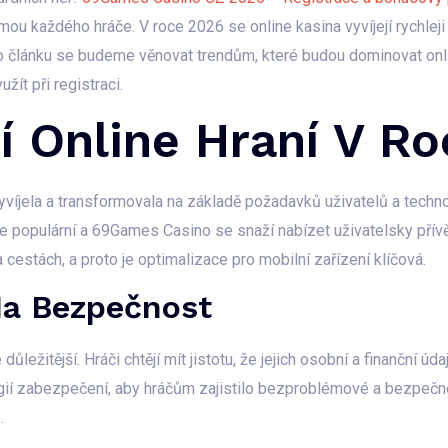
jmou každého hráče. V roce 2026 se online kasina vyvíjejí rychlej
to článku se budeme věnovat trendům, které budou dominovat online
ít při registraci.
í Online Hraní V R
yvíjela a transformovala na základě požadavků uživatelů a techno
ce populární a 69Games Casino se snaží nabízet uživatelsky přívět
cestách, a proto je optimalizace pro mobilní zařízení klíčová.
Na Bezpečnost
důležitější. Hráči chtějí mít jistotu, že jejich osobní a finanční 
ií zabezpečení, aby hráčům zajistilo bezproblémové a bezpečné h
.