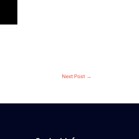
Next Post
→