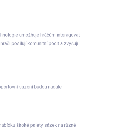
echnologie umožňuje hráčům interagovat
ráči posilují komunitní pocit a zvyšují
 sportovní sázení budou nadále
 nabídku široké palety sázek na různé