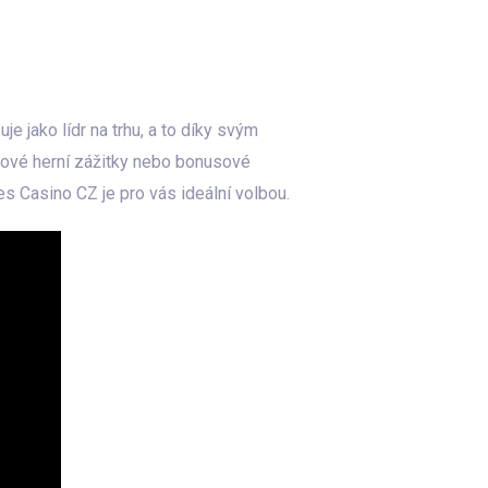
 jako lídr na trhu, a to díky svým
 nové herní zážitky nebo bonusové
s Casino CZ je pro vás ideální volbou.