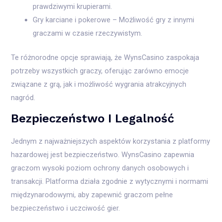
prawdziwymi krupierami.
Gry karciane i pokerowe – Możliwość gry z innymi
graczami w czasie rzeczywistym.
Te różnorodne opcje sprawiają, że WynsCasino zaspokaja
potrzeby wszystkich graczy, oferując zarówno emocje
związane z grą, jak i możliwość wygrania atrakcyjnych
nagród.
Bezpieczeństwo I Legalność
Jednym z najważniejszych aspektów korzystania z platformy
hazardowej jest bezpieczeństwo. WynsCasino zapewnia
graczom wysoki poziom ochrony danych osobowych i
transakcji. Platforma działa zgodnie z wytycznymi i normami
międzynarodowymi, aby zapewnić graczom pełne
bezpieczeństwo i uczciwość gier.