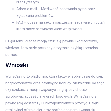
rzeczywistym.
Adres e-mail – Możliwość zadawania pytań oraz
zgłaszania problemów.
FAQ – Obszerna sekcja najczęściej zadawanych pytań,
która może rozwiązać wiele wątpliwości.
Dzięki temu gracze mogą czuć się pewnie i komfortowo,
wiedząc, że w razie potrzeby otrzymają szybką i rzetelną
pomoc.
Wnioski
WynsCasino to platforma, która łączy w sobie pasję do gier,
bezpieczeństwo oraz atrakcyjne bonusy. Niezależnie od tego,
czy szukasz emocji związanych z grą, czy chcesz
spróbować szczęścia w grach losowych, WynsCasino z
pewnością dostarczy Ci niezapomnianych przeżyć. Dzięki
atrakcyjnej ofercie gier oraz profesjonalnemu wsparciu