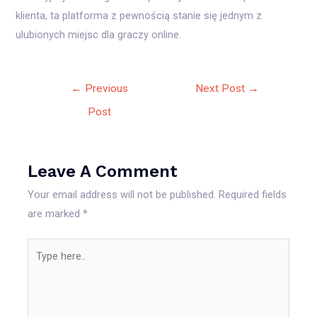
klienta, ta platforma z pewnością stanie się jednym z
ulubionych miejsc dla graczy online.
←
Previous
Next Post
→
Post
Leave A Comment
Your email address will not be published.
Required fields
are marked
*