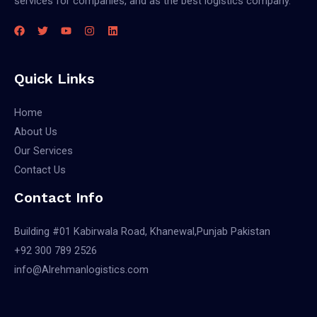
services for companies, and as the best logistics company.
Quick Links
Home
About Us
Our Services
Contact Us
Contact Info
Building #01 Kabirwala Road, Khanewal,Punjab Pakistan
+92 300 789 2526
info@Alrehmanlogistics.com