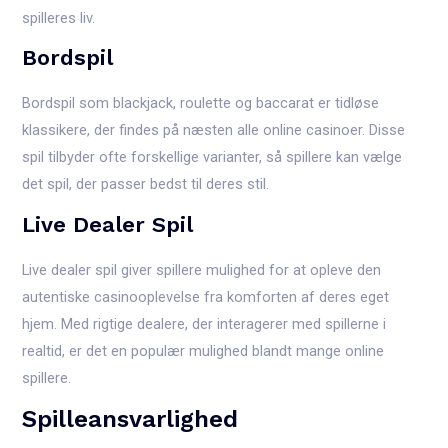
spilleres liv.
Bordspil
Bordspil som blackjack, roulette og baccarat er tidløse
klassikere, der findes på næsten alle online casinoer. Disse
spil tilbyder ofte forskellige varianter, så spillere kan vælge
det spil, der passer bedst til deres stil.
Live Dealer Spil
Live dealer spil giver spillere mulighed for at opleve den
autentiske casinooplevelse fra komforten af deres eget
hjem. Med rigtige dealere, der interagerer med spillerne i
realtid, er det en populær mulighed blandt mange online
spillere.
Spilleansvarlighed