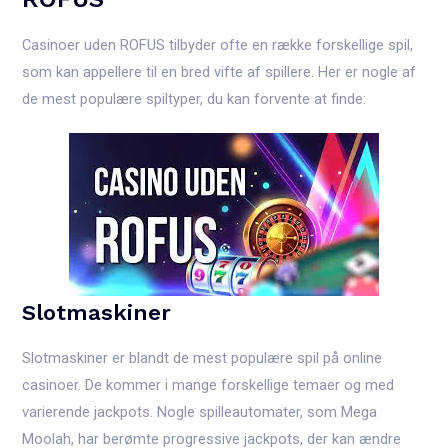
Casinoer uden ROFUS tilbyder ofte en række forskellige spil,
som kan appellere til en bred vifte af spillere. Her er nogle af
de mest populære spiltyper, du kan forvente at finde:
Slotmaskiner
Slotmaskiner er blandt de mest populære spil på online
casinoer. De kommer i mange forskellige temaer og med
varierende jackpots. Nogle spilleautomater, som Mega
Moolah, har berømte progressive jackpots, der kan ændre