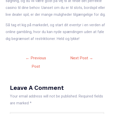
søgning, og du vil være godt på vej til at finde det perfekte
casino til dine behov. Uanset om du er til slots, bordspil eller
live dealer spil, er der mange muligheder tilgængelige for dig.
Så tag et kig på markedet, og start dit eventyr i en verden af
online gambling, hvor du kan nyde spændingen uden at føle
dig begrænset af restriktioner. Held og lykke!
←
Previous
Next Post
→
Post
Leave A Comment
Your email address will not be published.
Required fields
are marked
*