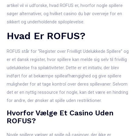
artikel vil vi udforske, hvad ROFUS er, hvorfor nogle spillere
søger alternativer, og hvilket casino du bør overveje for en
sikkert og underholdende spiloplevelse.
Hvad Er ROFUS?
ROFUS står for “Register over Frivilligt Udelukkede Spillere” og
er et dansk register, hvor spillere kan melde sig selv til frivillig
udelukkelse fra spilaktiviteter. Dette er et initiativ, der blev
indført for at bekæmpe spilleafhængighed og give spillere
muligheder for at tage kontrol over deres spillevaner. Selvom
det er en nyttig ressource for nogle, kan det være en hindring
for andre, der ønsker at spille uden restriktioner.
Hvorfor Vælge Et Casino Uden
ROFUS?
Nogle spillere vælger at spille på casinoer, der ikke er