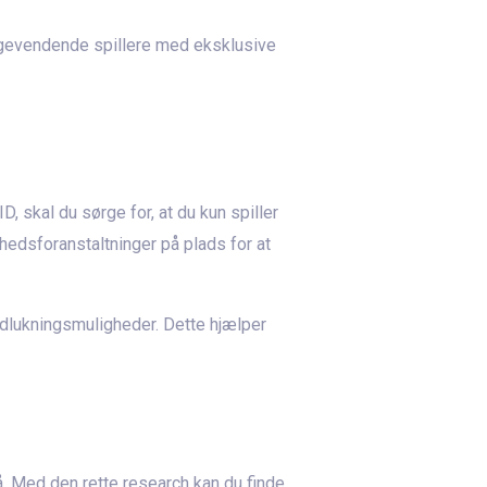
agevendende spillere med eksklusive
D, skal du sørge for, at du kun spiller
rhedsforanstaltninger på plads for at
vudlukningsmuligheder. Dette hjælper
 Med den rette research kan du finde