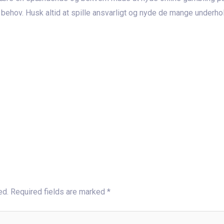
ne behov. Husk altid at spille ansvarligt og nyde de mange underh
ed.
Required fields are marked
*