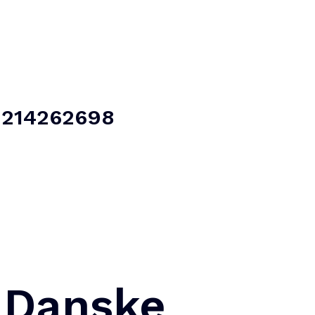
Home
About Us
Our Services
Contact Us
 -214262698
 Danske