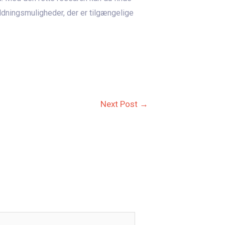
oldningsmuligheder, der er tilgængelige
Next Post
→