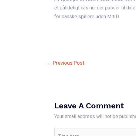
et pålideligt casino, der passer til di
for danske spillere uden MitID.
←
Previous Post
Leave A Comment
Your email address will not be publish