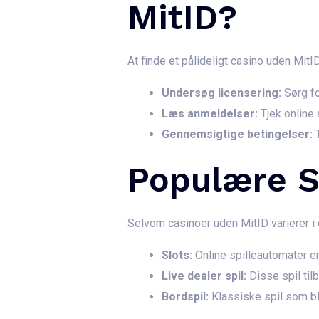
MitID?
At finde et pålideligt casino uden MitID 
Undersøg licensering:
Sørg fo
Læs anmeldelser:
Tjek online 
Gennemsigtige betingelser:
T
Populære S
Selvom casinoer uden MitID varierer i 
Slots:
Online spilleautomater er
Live dealer spil:
Disse spil tilb
Bordspil:
Klassiske spil som bl