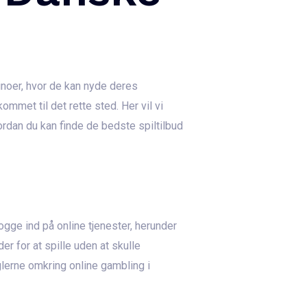
inoer, hvor de kan nyde deres
ommet til det rette sted. Her vil vi
ordan du kan finde de bedste spiltilbud
logge ind på online tjenester, herunder
 for at spille uden at skulle
lerne omkring online gambling i