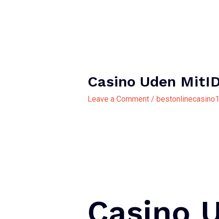
Casino Uden MitID
Leave a Comment
/
bestonlinecasino
Casino 