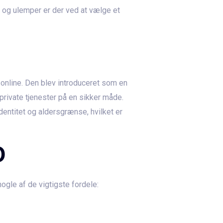
e og ulemper er der ved at vælge et
g online. Den blev introduceret som en
private tjenester på en sikker måde.
dentitet og aldersgrænse, hvilket er
D
nogle af de vigtigste fordele: