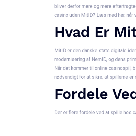
bliver derfor mere og mere eftertragte
casino uden MitID? Læs med her, når v
Hvad Er Mi
MitID er den danske stats digitale iden
modernisering af NemID, og dens primær
Når det kommer til online casinospil, b
nødvendigt for at sikre, at spillerne er 
Fordele Ve
Der er flere fordele ved at spille hos 