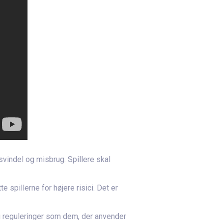
svindel og misbrug. Spillere skal
spillerne for højere risici. Det er
 reguleringer som dem, der anvender