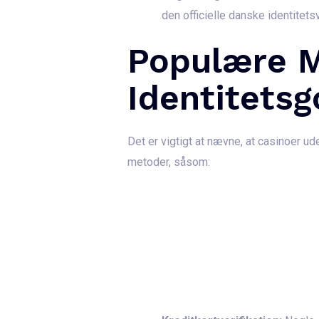
den officielle danske identitetsv
Populære M
Identitets
Det er vigtigt at nævne, at casinoer ud
metoder, såsom: