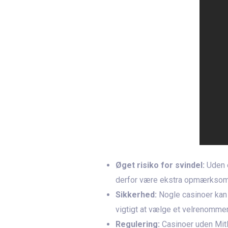
Øget risiko for svindel:
Uden e
derfor være ekstra opmærksomm
Sikkerhed:
Nogle casinoer kan 
vigtigt at vælge et velrenommer
Regulering:
Casinoer uden MitI