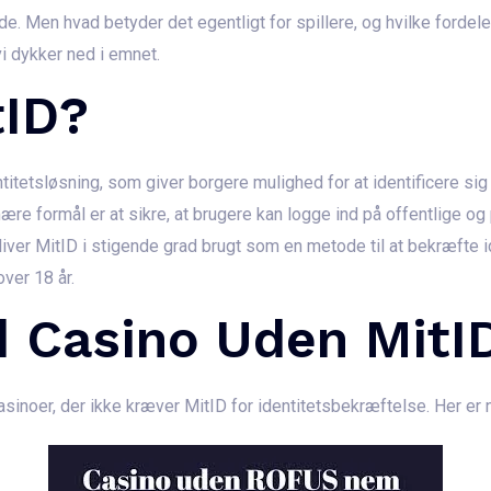
de. Men hvad betyder det egentligt for spillere, og hvilke fordel
i dykker ned i emnet.
tID?
titetsløsning, som giver borgere mulighed for at identificere si
e formål er at sikre, at brugere kan logge ind på offentlige og 
liver MitID i stigende grad brugt som en metode til at bekræfte i
over 18 år.
d Casino Uden MitI
casinoer, der ikke kræver MitID for identitetsbekræftelse. Her er 