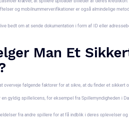
asinoer kræver, at spillere uploader billeder af deres kreditkort 
lser og mobilnummerverifikationer er også almindelige metoder t
live bedt om at sende dokumentation i form af ID eller adressebe
lger Man Et Sikker
?
t overveje følgende faktorer for at sikre, at du finder et sikkert o
ar en gyldig spillelicens, for eksempel fra Spillemyndigheden i D
delser fra andre spillere for at få indblik i deres oplevelser o