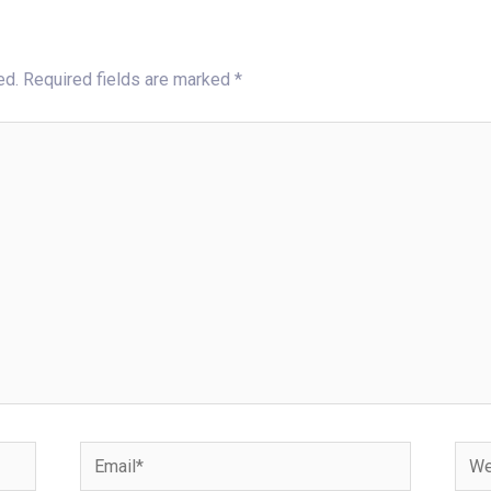
ed.
Required fields are marked
*