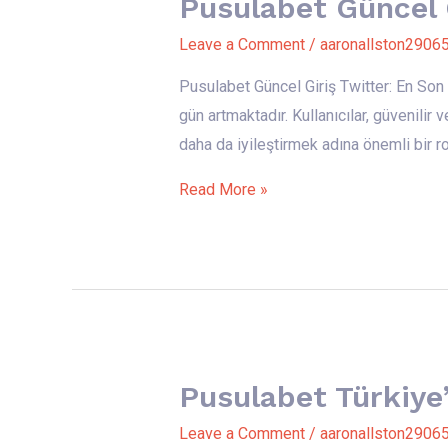
Pusulabet Güncel 
Leave a Comment
/
aaronallston2906
Pusulabet Güncel Giriş Twitter: En Son 
gün artmaktadır. Kullanıcılar, güvenilir
daha da iyileştirmek adına önemli bir ro
Read More »
Pusulabet Türkiye’
Leave a Comment
/
aaronallston2906