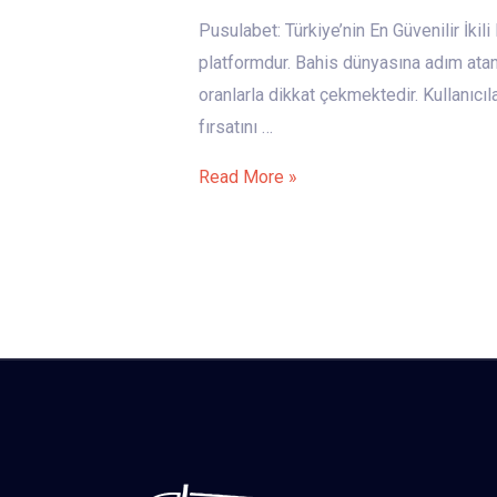
Pusulabet: Türkiye’nin En Güvenilir İkil
platformdur. Bahis dünyasına adım atan 
oranlarla dikkat çekmektedir. Kullanıcıl
fırsatını …
Read More »