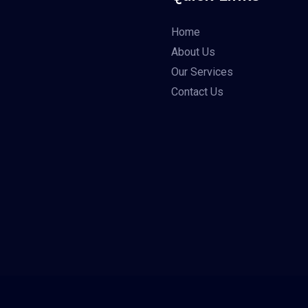
Home
About Us
Our Services
Contact Us