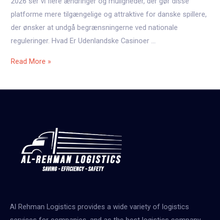
2026 ser vi flere ændringer og muligheder, der gør disse
platforme mere tilgængelige og attraktive for danske spillere,
der ønsker at undgå begrænsningerne ved nationale
reguleringer. Hvad Er Udenlandske Casinoer …
Read More »
Al Rehman Logistics provides a wide variety of logistics