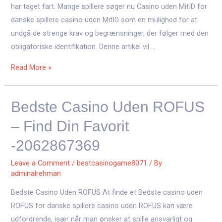
har taget fart. Mange spillere søger nu Casino uden MitID for
danske spillere casino uden MitID som en mulighed for at
undgå de strenge krav og begrænsninger, der følger med den
obligatoriske identifikation. Denne artikel vil …
Read More »
Bedste Casino Uden ROFUS
– Find Din Favorit
-2062867369
Leave a Comment
/
bestcasinogame8071
/ By
adminalrehman
Bedste Casino Uden ROFUS At finde et Bedste casino uden
ROFUS for danske spillere casino uden ROFUS kan være
udfordrende, især når man ønsker at spille ansvarligt og