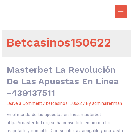
Betcasinos150622
Masterbet La Revolución
De Las Apuestas En Línea
-439137511
Leave a Comment
/
betcasinos150622
/ By
adminalrehman
En el mundo de las apuestas en línea, masterbet
https://master-bet.org se ha convertido en un nombre
respetado y confiable. Con su interfaz amigable y una vasta