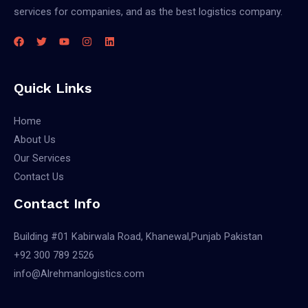
services for companies, and as the best logistics company.
Quick Links
Home
About Us
Our Services
Contact Us
Contact Info
Building #01 Kabirwala Road, Khanewal,Punjab Pakistan
+92 300 789 2526
info@Alrehmanlogistics.com