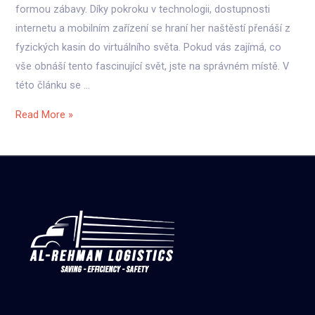
formou zábavy. Díky pokroku v technologii, dostupnosti
internetu a mobilním zařízení se hraní her naštěstí přenáší z
fyzických kasin do virtuálního světa. Pokud vás zajímá, co
vše obnáší tento fascinující svět, jste na správném místě. V
této článku se …
Read More »