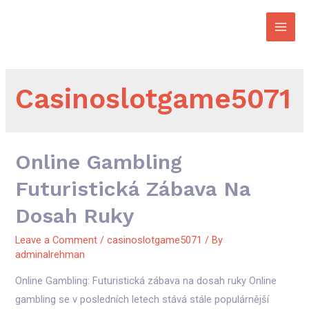
Casinoslotgame5071
Online Gambling
Futuristická Zábava Na
Dosah Ruky
Leave a Comment
/
casinoslotgame5071
/ By
adminalrehman
Online Gambling: Futuristická zábava na dosah ruky Online
gambling se v posledních letech stává stále populárnější