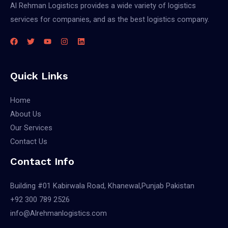
Al Rehman Logistics provides a wide variety of logistics
services for companies, and as the best logistics company.
Quick Links
Home
About Us
Our Services
Contact Us
Contact Info
Building #01 Kabirwala Road, Khanewal,Punjab Pakistan
+92 300 789 2526
info@Alrehmanlogistics.com