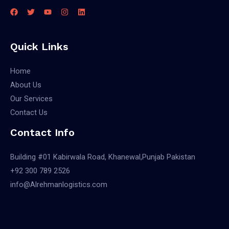
Quick Links
Home
About Us
Our Services
Contact Us
Contact Info
Building #01 Kabirwala Road, Khanewal,Punjab Pakistan
+92 300 789 2526
info@Alrehmanlogistics.com