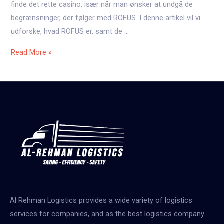
finde det rette casino, især når man ønsker at undgå de
begrænsninger, der følger med ROFUS. I denne artikel vil vi
udforske, hvad ROFUS er, samt de …
Read More »
Al Rehman Logistics provides a wide variety of logistics
services for companies, and as the best logistics company.