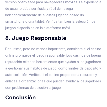
versión optimizada para navegadores móviles. La experiencia
de usuario debe ser fluida y fácil de navegar,
independientemente de si estás jugando desde un
smartphone o una tablet. Verifica también la selección de
juegos disponibles en la plataforma móvil.
8. Juego Responsable
Por último, pero no menos importante, considera si el casino
online promueve el juego responsable. Los casinos de buena
reputación ofrecen herramientas que ayudan a los jugadores
a gestionar sus hábitos de juego, como límites de depósito y
autoexclusión. Verifica si el casino proporciona recursos y
enlaces a organizaciones que pueden ayudar a los jugadores
con problemas de adicción al juego.
Conclusión