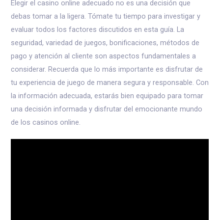
Elegir el casino online adecuado no es una decisión que
debas tomar a la ligera. Tómate tu tiempo para investigar y
evaluar todos los factores discutidos en esta guía. La
seguridad, variedad de juegos, bonificaciones, métodos de
pago y atención al cliente son aspectos fundamentales a
considerar. Recuerda que lo más importante es disfrutar de
tu experiencia de juego de manera segura y responsable. Con
la información adecuada, estarás bien equipado para tomar
una decisión informada y disfrutar del emocionante mundo
de los casinos online.