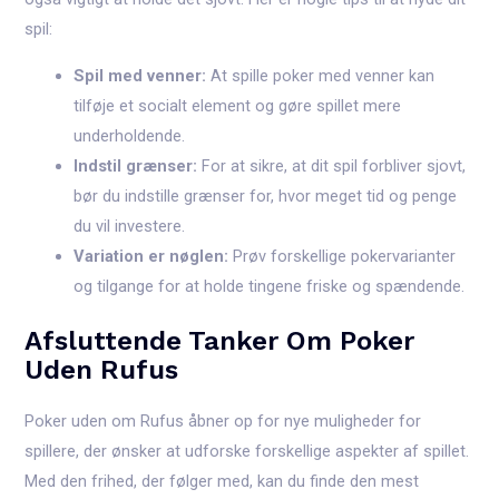
spil:
Spil med venner:
At spille poker med venner kan
tilføje et socialt element og gøre spillet mere
underholdende.
Indstil grænser:
For at sikre, at dit spil forbliver sjovt,
bør du indstille grænser for, hvor meget tid og penge
du vil investere.
Variation er nøglen:
Prøv forskellige pokervarianter
og tilgange for at holde tingene friske og spændende.
Afsluttende Tanker Om Poker
Uden Rufus
Poker uden om Rufus åbner op for nye muligheder for
spillere, der ønsker at udforske forskellige aspekter af spillet.
Med den frihed, der følger med, kan du finde den mest