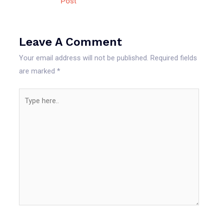
Post
Leave A Comment
Your email address will not be published.
Required fields
are marked
*