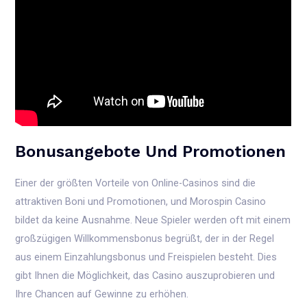
Bonusangebote Und Promotionen
Einer der größten Vorteile von Online-Casinos sind die
attraktiven Boni und Promotionen, und Morospin Casino
bildet da keine Ausnahme. Neue Spieler werden oft mit einem
großzügigen Willkommensbonus begrüßt, der in der Regel
aus einem Einzahlungsbonus und Freispielen besteht. Dies
gibt Ihnen die Möglichkeit, das Casino auszuprobieren und
Ihre Chancen auf Gewinne zu erhöhen.