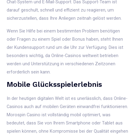
Chat-System und E-Mail-Support. Das Support-Team ist
darauf geschult, schnell und effizient zu reagieren, um
sicherzustellen, dass Ihre Anliegen zeitnah gelöst werden.
Wenn Sie Hilfe bei einem bestimmten Problem benötigen
oder Fragen zu einem Spiel oder Bonus haben, steht Ihnen
der Kundensupport rund um die Uhr zur Verfügung. Dies ist
besonders wichtig, da Online-Casinos weltweit betrieben
werden und Unterstützung in verschiedenen Zeitzonen
erforderlich sein kann.
Mobile Glücksspielerlebnis
In der heutigen digitalen Welt ist es unerlässlich, dass Online-
Casinos auch auf mobilen Geräten einwandfrei funktionieren.
Morospin Casino ist vollständig mobil optimiert, was
bedeutet, dass Sie von Ihrem Smartphone oder Tablet aus
spielen können, ohne Kompromisse bei der Qualität eingehen