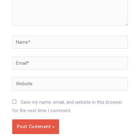
Save my name, email, and website in this browser
for the next time I comment.