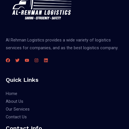
Al Rehman Logistics provides a wide variety of logistics
services for companies, and as the best logistics company.
Quick Links
Home
About Us
Our Services
Contact Us
Contact Info