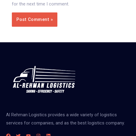
for the next time I comment.
Al Rehman Logistics provides a wide variety of logistics
services for companies, and as the best logistics company.