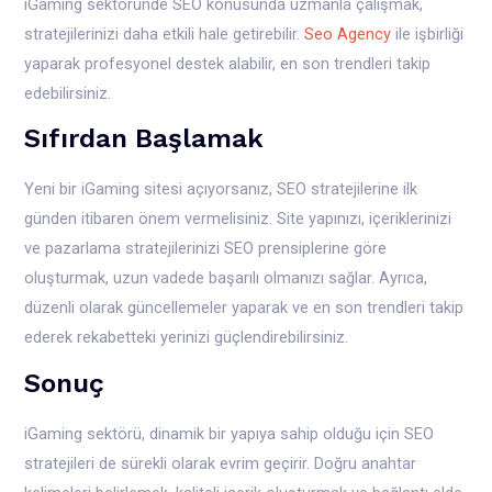
iGaming sektöründe SEO konusunda uzmanla çalışmak,
stratejilerinizi daha etkili hale getirebilir.
Seo Agency
ile işbirliği
yaparak profesyonel destek alabilir, en son trendleri takip
edebilirsiniz.
Sıfırdan Başlamak
Yeni bir iGaming sitesi açıyorsanız, SEO stratejilerine ilk
günden itibaren önem vermelisiniz. Site yapınızı, içeriklerinizi
ve pazarlama stratejilerinizi SEO prensiplerine göre
oluşturmak, uzun vadede başarılı olmanızı sağlar. Ayrıca,
düzenli olarak güncellemeler yaparak ve en son trendleri takip
ederek rekabetteki yerinizi güçlendirebilirsiniz.
Sonuç
iGaming sektörü, dinamik bir yapıya sahip olduğu için SEO
stratejileri de sürekli olarak evrim geçirir. Doğru anahtar