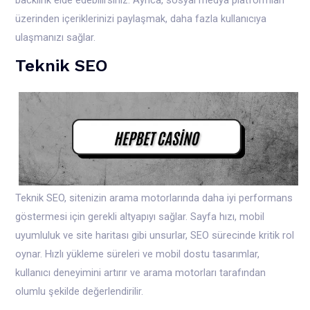
üzerinden içeriklerinizi paylaşmak, daha fazla kullanıcıya
ulaşmanızı sağlar.
Teknik SEO
Teknik SEO, sitenizin arama motorlarında daha iyi performans
göstermesi için gerekli altyapıyı sağlar. Sayfa hızı, mobil
uyumluluk ve site haritası gibi unsurlar, SEO sürecinde kritik rol
oynar. Hızlı yükleme süreleri ve mobil dostu tasarımlar,
kullanıcı deneyimini artırır ve arama motorları tarafından
olumlu şekilde değerlendirilir.