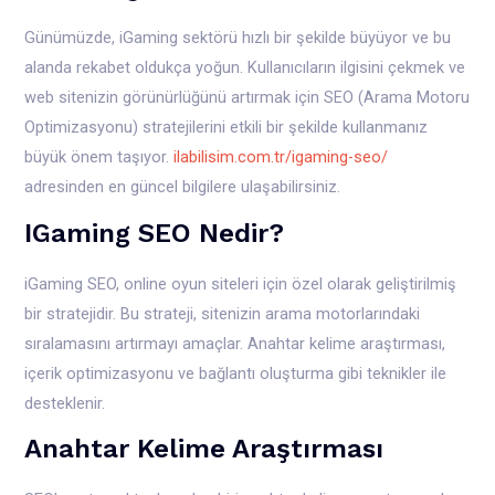
Günümüzde, iGaming sektörü hızlı bir şekilde büyüyor ve bu
alanda rekabet oldukça yoğun. Kullanıcıların ilgisini çekmek ve
web sitenizin görünürlüğünü artırmak için SEO (Arama Motoru
Optimizasyonu) stratejilerini etkili bir şekilde kullanmanız
büyük önem taşıyor.
ilabilisim.com.tr/igaming-seo/
adresinden en güncel bilgilere ulaşabilirsiniz.
IGaming SEO Nedir?
iGaming SEO, online oyun siteleri için özel olarak geliştirilmiş
bir stratejidir. Bu strateji, sitenizin arama motorlarındaki
sıralamasını artırmayı amaçlar. Anahtar kelime araştırması,
içerik optimizasyonu ve bağlantı oluşturma gibi teknikler ile
desteklenir.
Anahtar Kelime Araştırması