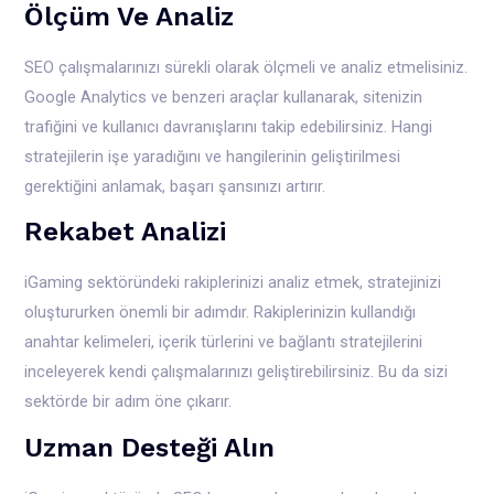
Ölçüm Ve Analiz
SEO çalışmalarınızı sürekli olarak ölçmeli ve analiz etmelisiniz.
Google Analytics ve benzeri araçlar kullanarak, sitenizin
trafiğini ve kullanıcı davranışlarını takip edebilirsiniz. Hangi
stratejilerin işe yaradığını ve hangilerinin geliştirilmesi
gerektiğini anlamak, başarı şansınızı artırır.
Rekabet Analizi
iGaming sektöründeki rakiplerinizi analiz etmek, stratejinizi
oluştururken önemli bir adımdır. Rakiplerinizin kullandığı
anahtar kelimeleri, içerik türlerini ve bağlantı stratejilerini
inceleyerek kendi çalışmalarınızı geliştirebilirsiniz. Bu da sizi
sektörde bir adım öne çıkarır.
Uzman Desteği Alın