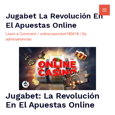
Jugabet La Revolución En
El Apuestas Online
Leave a Comment
/
onlinecasinobet180618
/ By
adminalrehman
Jugabet: La Revolución
En El Apuestas Online