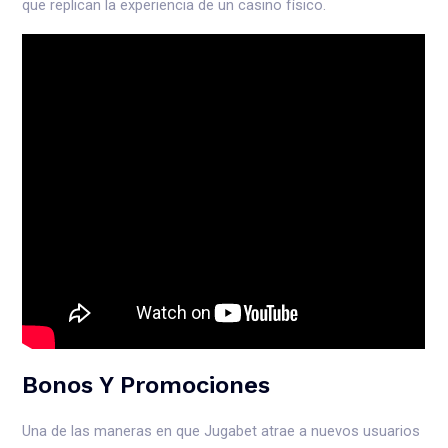
que replican la experiencia de un casino físico.
Bonos Y Promociones
Una de las maneras en que Jugabet atrae a nuevos usuarios