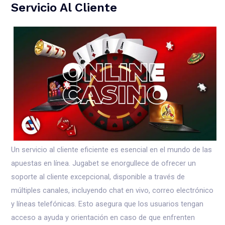
Servicio Al Cliente
Un servicio al cliente eficiente es esencial en el mundo de las
apuestas en línea. Jugabet se enorgullece de ofrecer un
soporte al cliente excepcional, disponible a través de
múltiples canales, incluyendo chat en vivo, correo electrónico
y líneas telefónicas. Esto asegura que los usuarios tengan
acceso a ayuda y orientación en caso de que enfrenten