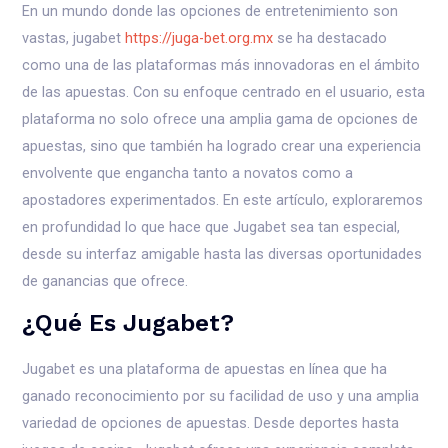
En un mundo donde las opciones de entretenimiento son
vastas, jugabet
https://juga-bet.org.mx
se ha destacado
como una de las plataformas más innovadoras en el ámbito
de las apuestas. Con su enfoque centrado en el usuario, esta
plataforma no solo ofrece una amplia gama de opciones de
apuestas, sino que también ha logrado crear una experiencia
envolvente que engancha tanto a novatos como a
apostadores experimentados. En este artículo, exploraremos
en profundidad lo que hace que Jugabet sea tan especial,
desde su interfaz amigable hasta las diversas oportunidades
de ganancias que ofrece.
¿Qué Es Jugabet?
Jugabet es una plataforma de apuestas en línea que ha
ganado reconocimiento por su facilidad de uso y una amplia
variedad de opciones de apuestas. Desde deportes hasta