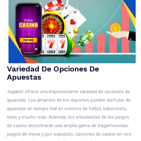
Variedad De Opciones De
Apuestas
Jugabet ofrece una impresionante variedad de opciones de
apuestas. Los amantes de los deportes pueden disfrutar de
apuestas en tiempo real en eventos de fútbol, baloncesto,
tenis y mucho más. Además, los entusiastas de los juegos
de casino encontrarán una amplia gama de tragamonedas,
juegos de mesa y, por supuesto, opciones de casino en vivo