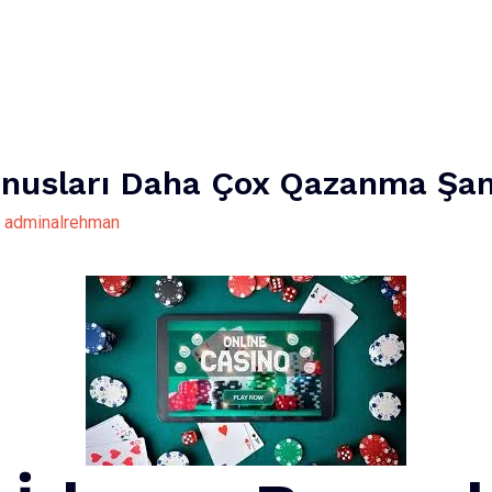
nusları Daha Çox Qazanma Şan
y
adminalrehman