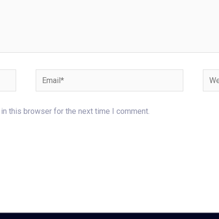
n this browser for the next time I comment.