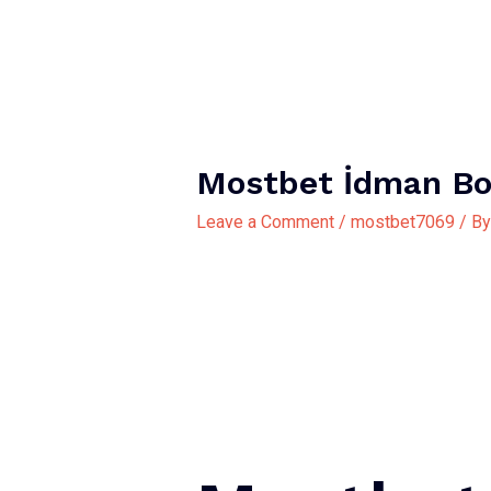
Mostbet İdman Bo
Leave a Comment
/
mostbet7069
/ B