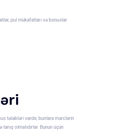
tlar, pul mükafatları və bonuslar
əri
tələbləri vardır, bunlara mərclərin
 tanış olmalıdırlar. Bunun üçün