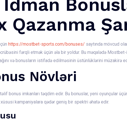
 İdman Bonusla
x Qazanma Şan
 üçün
https://mostbet-sports.com/bonuses/
saytında mövcud olan 
rübəsini fərqli etmək üçün əla bir yoldur. Bu məqalədə Mostbet-i
ğını və bonusların istifadə edilməsinin üstünlüklərini müzakirə e
nus Növləri
əlif bonus imkanları təqdim edir. Bu bonuslar, yeni oyunçular üç
xüsusi kampaniyalara qədər geniş bir spektri əhatə edir.
nusu