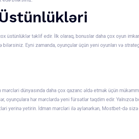
Üstünlükləri
x üstünlüklər təklif edir. İlk olaraq, bonuslar daha çox oyun imkan
 bilərsiniz. Eyni zamanda, oyunçular üçün yeni oyunları və strat
an mərcləri dünyasında daha çox qazanc əldə etmək üçün mükəmməl
r, oyunçulara hər mərclərdə yeni fürsətlər təqdim edir. Yalnızca 
ləri yerinə yetirin. İdman mərcləri ilə əylənərkən, Mostbet-də si