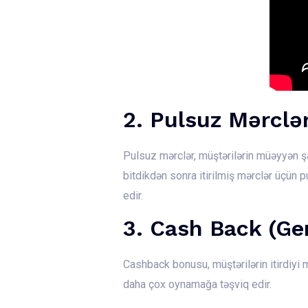
2. Pulsuz Mərclə
Pulsuz mərclər, müştərilərin müəyyən şə
bitdikdən sonra itirilmiş mərclər üçün 
edir.
3. Cash Back (Ge
Cashback bonusu, müştərilərin itirdiyi m
daha çox oynamağa təşviq edir.