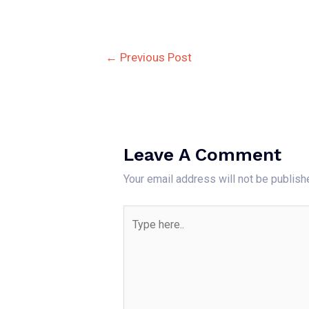
←
Previous Post
Leave A Comment
Your email address will not be publish