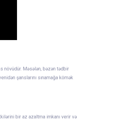
nus növüdür. Məsələn, bəzən tədbir
və yenidən şanslarını sınamağa kömək
kilərini bir az azaltma imkanı verir və