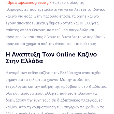
https://topcasinogreece.gr/
θα βρείτε όλες τις
πληροφορίες που χρειάζεστε για να επιλέξετε το ιδανικό
καζίνο για εσάς. Στην παρούσα εποχή, τα online καζίνο
έχουν αποκτήσει μεγάλη δημοτικότητα και οι Έλληνες
παίκτες απολαμβάνουν μια πληθώρα παιχνιδιών και
προσφορών που τους δίνουν τη δυνατότητα να κερδίσουν
πραγματικά χρήματα από την άνεση του σπιτιού τους.
Η Ανάπτυξη Των Online Καζίνο
Στην Ελλάδα
Η αγορά των online καζίνο στην Ελλάδα έχει αναπτυχθεί
σημαντικά τα τελευταία χρόνια. Με την άνοδο της
τεχνολογίας και την αύξηση της πρόσβασης στο Διαδίκτυο,
όλο και περισσότεροι Έλληνες παίκτες επιλέγουν να
δοκιμάσουν την τύχη τους σε διαδικτυακές πλατφόρμες
καζίνο. Από τη νομιμοποίηση των τυχερών παιχνιδιών το