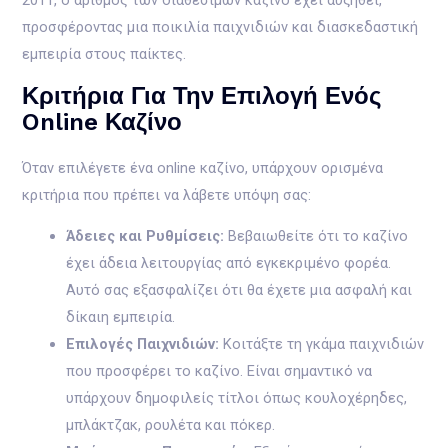
2011, ο αριθμός των διαθέσιμων καζίνο έχει αυξηθεί,
προσφέροντας μια ποικιλία παιχνιδιών και διασκεδαστική
εμπειρία στους παίκτες.
Κριτήρια Για Την Επιλογή Ενός
Online Καζίνο
Όταν επιλέγετε ένα online καζίνο, υπάρχουν ορισμένα
κριτήρια που πρέπει να λάβετε υπόψη σας:
Άδειες και Ρυθμίσεις:
Βεβαιωθείτε ότι το καζίνο
έχει άδεια λειτουργίας από εγκεκριμένο φορέα.
Αυτό σας εξασφαλίζει ότι θα έχετε μια ασφαλή και
δίκαιη εμπειρία.
Επιλογές Παιχνιδιών:
Κοιτάξτε τη γκάμα παιχνιδιών
που προσφέρει το καζίνο. Είναι σημαντικό να
υπάρχουν δημοφιλείς τίτλοι όπως κουλοχέρηδες,
μπλάκτζακ, ρουλέτα και πόκερ.