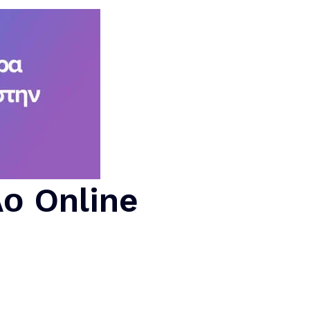
ο Online