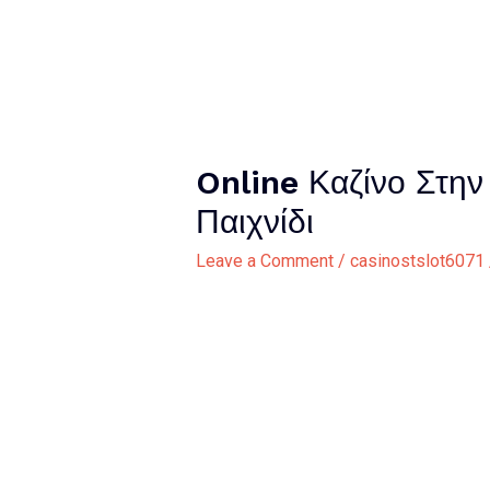
Online Καζίνο Στην
Παιχνίδι
Leave a Comment
/
casinostslot6071