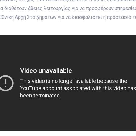
α διαθέτουν άδειες λειτουργίας για να προσφέρουν υπηρεσίες
ν Εθνική Αρχή Στοιχημάτων για να διασφαλιστεί η προστασί