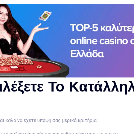
λέξετε Το Κατάλληλ
ναι καλό να έχετε υπόψη σας μερικά κριτήρια:
 το καζίνο είναι νόμιμο και ρυθμισμένο από τις αρχές.