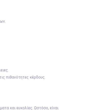
ων.
ειες.
τις πιθανότητες κέρδους.
ματα και ευκολίες. Ωστόσο, είναι