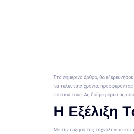
Στο σημερινό άρθρο, θα εξερευνήσου
τα τελευταία χρόνια, προσφέροντας 
σπιτιού τους. Ας δούμε μερικούς από
Η Εξέλιξη 
Με την αύξηση της τεχνολογίας και 