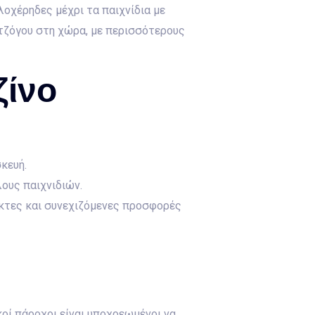
λοχέρηδες μέχρι τα παιχνίδια με
υ τζόγου στη χώρα, με περισσότερους
ζίνο
κευή.
λους παιχνιδιών.
κτες και συνεχιζόμενες προσφορές
ακοί πάροχοι είναι υποχρεωμένοι να