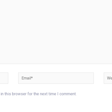
n this browser for the next time I comment.