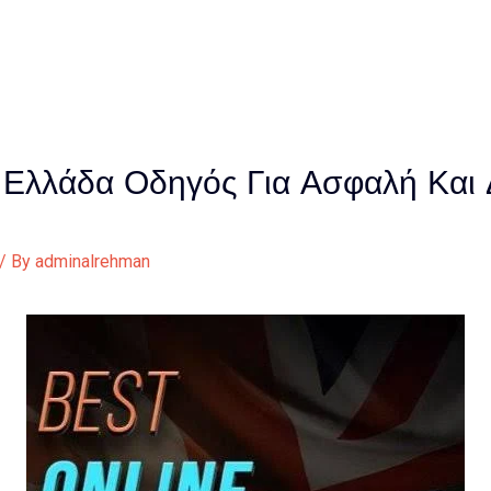
 Ελλάδα Οδηγός Για Ασφαλή Και 
/ By
adminalrehman