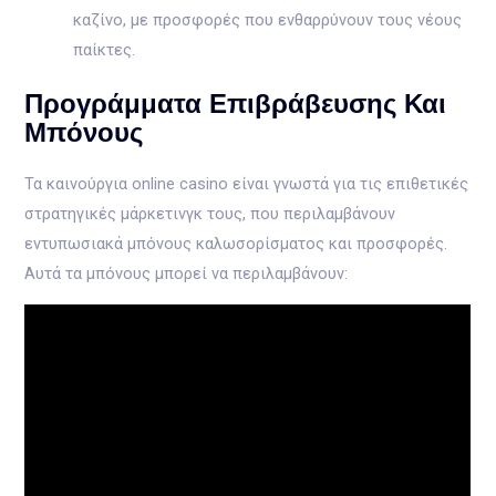
καζίνο, με προσφορές που ενθαρρύνουν τους νέους
παίκτες.
Προγράμματα Επιβράβευσης Και
Μπόνους
Τα καινούργια online casino είναι γνωστά για τις επιθετικές
στρατηγικές μάρκετινγκ τους, που περιλαμβάνουν
εντυπωσιακά μπόνους καλωσορίσματος και προσφορές.
Αυτά τα μπόνους μπορεί να περιλαμβάνουν: