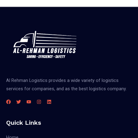
Al Rehman Logistics provides a wide variety of logistics
services for companies, and as the best logistics company.
Quick Links
Home