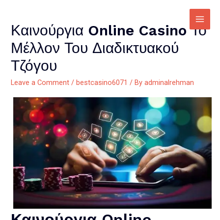
Καινούργια Online Casino Το
Μέλλον Του Διαδικτυακού
Τζόγου
Leave a Comment
/
bestcasino6071
/ By
adminalrehman
Καινούργια Online