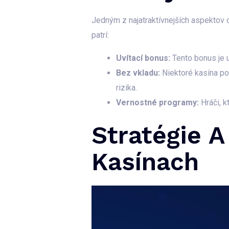
Jedným z najatraktívnejších aspektov 
patrí:
Uvítací bonus:
Tento bonus je 
Bez vkladu:
Niektoré kasína pon
rizika.
Vernostné programy:
Hráči, k
Stratégie A
Kasínach