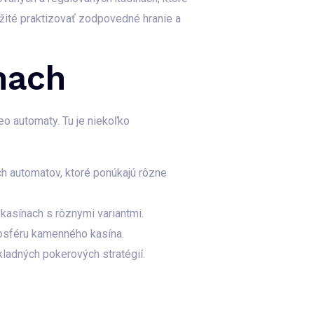
žité praktizovať zodpovedné hranie a
nach
eo automaty. Tu je niekoľko
ch automatov, ktoré ponúkajú rôzne
 kasínach s rôznymi variantmi.
mosféru kamenného kasína.
ladných pokerových stratégií.