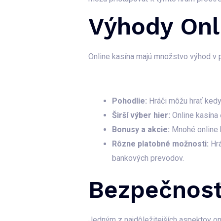
Výhody Onl
Online kasína majú množstvo výhod v p
Pohodlie:
Hráči môžu hrať kedyk
Širší výber hier:
Online kasína 
Bonusy a akcie:
Mnohé online k
Rôzne platobné možnosti:
Hrá
bankových prevodov.
Bezpečnosť
Jedným z najdôležitejších aspektov onl