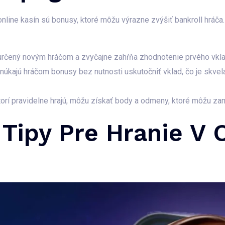
online kasín sú bonusy, ktoré môžu výrazne zvýšiť bankroll hráč
určený novým hráčom a zvyčajne zahŕňa zhodnotenie prvého vkla
úkajú hráčom bonusy bez nutnosti uskutočniť vklad, čo je skvelá
torí pravidelne hrajú, môžu získať body a odmeny, ktoré môžu za
 Tipy Pre Hranie V 