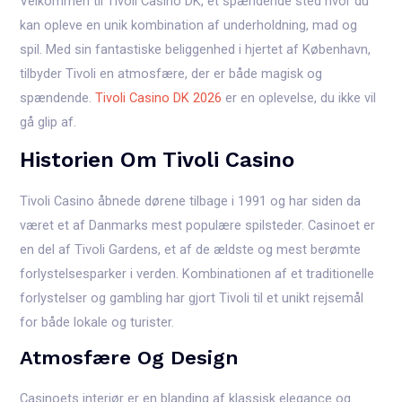
Velkommen til Tivoli Casino DK, et spændende sted hvor du
kan opleve en unik kombination af underholdning, mad og
spil. Med sin fantastiske beliggenhed i hjertet af København,
tilbyder Tivoli en atmosfære, der er både magisk og
spændende.
Tivoli Casino DK 2026
er en oplevelse, du ikke vil
gå glip af.
Historien Om Tivoli Casino
Tivoli Casino åbnede dørene tilbage i 1991 og har siden da
været et af Danmarks mest populære spilsteder. Casinoet er
en del af Tivoli Gardens, et af de ældste og mest berømte
forlystelsesparker i verden. Kombinationen af et traditionelle
forlystelser og gambling har gjort Tivoli til et unikt rejsemål
for både lokale og turister.
Atmosfære Og Design
Casinoets interiør er en blanding af klassisk elegance og