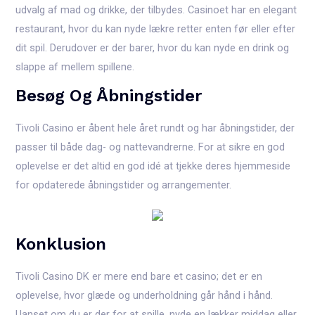
udvalg af mad og drikke, der tilbydes. Casinoet har en elegant
restaurant, hvor du kan nyde lækre retter enten før eller efter
dit spil. Derudover er der barer, hvor du kan nyde en drink og
slappe af mellem spillene.
Besøg Og Åbningstider
Tivoli Casino er åbent hele året rundt og har åbningstider, der
passer til både dag- og nattevandrerne. For at sikre en god
oplevelse er det altid en god idé at tjekke deres hjemmeside
for opdaterede åbningstider og arrangementer.
Konklusion
Tivoli Casino DK er mere end bare et casino; det er en
oplevelse, hvor glæde og underholdning går hånd i hånd.
Uanset om du er der for at spille, nyde en lækker middag eller