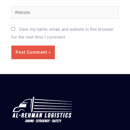
Save my name, email, and website in this browser
for the next time I comment.