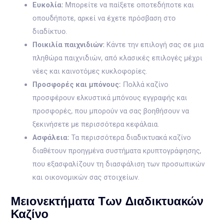
Ευκολία:
Μπορείτε να παίξετε οποτεδήποτε και
οπουδήποτε, αρκεί να έχετε πρόσβαση στο
διαδίκτυο.
Ποικιλία παιχνιδιών:
Κάντε την επιλογή σας σε μια
πληθώρα παιχνιδιών, από κλασικές επιλογές μέχρι
νέες και καινοτόμες κυκλοφορίες.
Προσφορές και μπόνους:
Πολλά καζίνο
προσφέρουν ελκυστικά μπόνους εγγραφής και
προσφορές, που μπορούν να σας βοηθήσουν να
ξεκινήσετε με περισσότερα κεφάλαια.
Ασφάλεια:
Τα περισσότερα διαδικτυακά καζίνο
διαθέτουν προηγμένα συστήματα κρυπτογράφησης,
που εξασφαλίζουν τη διασφάλιση των προσωπικών
και οικονομικών σας στοιχείων.
Μειονεκτήματα Των Διαδικτυακών
Καζίνο