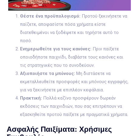
Θέστε ένα προϋπολογισμό:
Προτού ξεκινήσετε να
παίζετε, αποφασίστε πόσα χρήματα είστε
διατεθειμένοι να ξοδέψετε και τηρήστε αυτό το
ποσό.
Ενημερωθείτε για τους κανόνες:
Πριν παίξετε
οποιοδήποτε παιχνίδι, διαβάστε τους κανόνες και
τις στρατηγικές που το συνοδεύουν.
Αξιοποιήστε τα μπόνους:
Μη διστάσετε να
εκμεταλλευθείτε προσφορές και μπόνους εγγραφής,
για να ξεκινήσετε με επιπλέον κεφάλαια.
Πρακτική:
Πολλά καζίνο προσφέρουν δωρεάν
εκδόσεις των παιχνιδιών, που σας επιτρέπουν να
εξασκηθείτε προτού παίξετε με πραγματικά χρήματα.
Ασφαλής Παιξίματα: Χρήσιμες