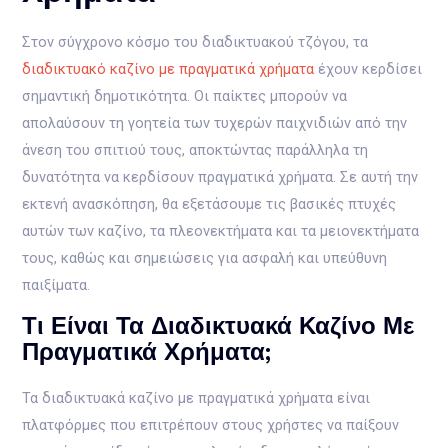
Στον σύγχρονο κόσμο του διαδικτυακού τζόγου, τα
διαδικτυακό καζίνο με πραγματικά χρήματα
έχουν κερδίσει
σημαντική δημοτικότητα. Οι παίκτες μπορούν να
απολαύσουν τη γοητεία των τυχερών παιχνιδιών από την
άνεση του σπιτιού τους, αποκτώντας παράλληλα τη
δυνατότητα να κερδίσουν πραγματικά χρήματα. Σε αυτή την
εκτενή ανασκόπηση, θα εξετάσουμε τις βασικές πτυχές
αυτών των καζίνο, τα πλεονεκτήματα και τα μειονεκτήματα
τους, καθώς και σημειώσεις για ασφαλή και υπεύθυνη
παιξίματα.
Τι Είναι Τα Διαδικτυακά Καζίνο Με
Πραγματικά Χρήματα;
Τα διαδικτυακά καζίνο με πραγματικά χρήματα είναι
πλατφόρμες που επιτρέπουν στους χρήστες να παίξουν