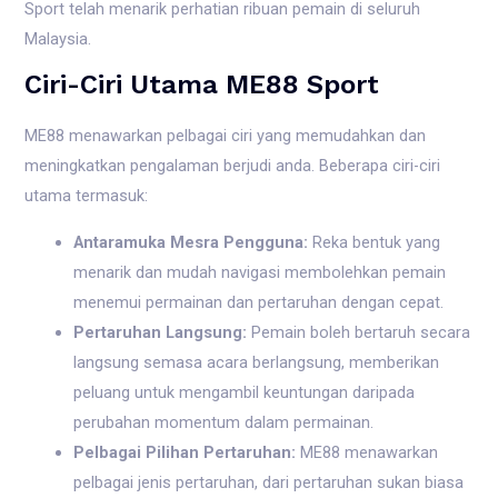
Sport telah menarik perhatian ribuan pemain di seluruh
Malaysia.
Ciri-Ciri Utama ME88 Sport
ME88 menawarkan pelbagai ciri yang memudahkan dan
meningkatkan pengalaman berjudi anda. Beberapa ciri-ciri
utama termasuk:
Antaramuka Mesra Pengguna:
Reka bentuk yang
menarik dan mudah navigasi membolehkan pemain
menemui permainan dan pertaruhan dengan cepat.
Pertaruhan Langsung:
Pemain boleh bertaruh secara
langsung semasa acara berlangsung, memberikan
peluang untuk mengambil keuntungan daripada
perubahan momentum dalam permainan.
Pelbagai Pilihan Pertaruhan:
ME88 menawarkan
pelbagai jenis pertaruhan, dari pertaruhan sukan biasa