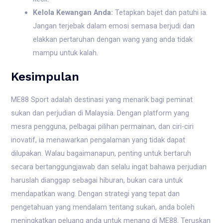
Kelola Kewangan Anda:
Tetapkan bajet dan patuhi ia.
Jangan terjebak dalam emosi semasa berjudi dan
elakkan pertaruhan dengan wang yang anda tidak
mampu untuk kalah.
Kesimpulan
ME88 Sport adalah destinasi yang menarik bagi peminat
sukan dan perjudian di Malaysia. Dengan platform yang
mesra pengguna, pelbagai pilihan permainan, dan ciri-ciri
inovatif, ia menawarkan pengalaman yang tidak dapat
dilupakan. Walau bagaimanapun, penting untuk bertaruh
secara bertanggungjawab dan selalu ingat bahawa perjudian
haruslah dianggap sebagai hiburan, bukan cara untuk
mendapatkan wang. Dengan strategi yang tepat dan
pengetahuan yang mendalam tentang sukan, anda boleh
meningkatkan peluang anda untuk menang di ME88. Teruskan