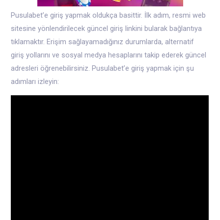
Pusulabet’e giriş yapmak oldukça basittir. İlk adım, resmi web
sitesine yönlendirilecek güncel giriş linkini bularak bağlantıya
tıklamaktır. Erişim sağlayamadığınız durumlarda, alternatif
giriş yollarını ve sosyal medya hesaplarını takip ederek güncel
adresleri öğrenebilirsiniz. Pusulabet’e giriş yapmak için şu
adımları izleyin: