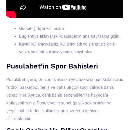
Güncel giriş linkini bulun.
Bağlantıya tıklayarak Pusulabet’in ana sayfasına gidin.
Kayıtlı kullanıcıysanız, kullanıcı adı ve şifrenizle giriş
yapın; yeni bir kullanıcıysanız, kayıt olun.
Pusulabet’in Spor Bahisleri
Pusulabet, geniş bir spor bahisleri yelpazesi sunar. Kullanıcılar,
futbol, basketbol, tenis ve daha birçok spor dalında bahis
yapabilirler. Ayrıca, canlı bahis seçenekleri ile heyecanı
katlayabilirsiniz. Pusulabet’in sunduğu yüksek oranlar ve
çeşitli bahis türleri, kullanıcıların kazanma şansını
artırmaktadır.