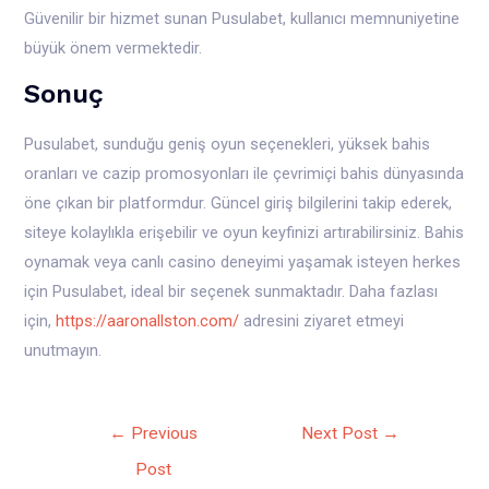
Güvenilir bir hizmet sunan Pusulabet, kullanıcı memnuniyetine
büyük önem vermektedir.
Sonuç
Pusulabet, sunduğu geniş oyun seçenekleri, yüksek bahis
oranları ve cazip promosyonları ile çevrimiçi bahis dünyasında
öne çıkan bir platformdur. Güncel giriş bilgilerini takip ederek,
siteye kolaylıkla erişebilir ve oyun keyfinizi artırabilirsiniz. Bahis
oynamak veya canlı casino deneyimi yaşamak isteyen herkes
için Pusulabet, ideal bir seçenek sunmaktadır. Daha fazlası
için,
https://aaronallston.com/
adresini ziyaret etmeyi
unutmayın.
←
Previous
Next Post
→
Post