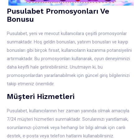
Pusulabet Promosyonları Ve
Bonusu
Pusulabet, yeni ve mevcut kullanıcılara çeşitli promosyonlar
sunmaktadır. Hoş geldin bonusları, yatırım bonusları ve kayıp
bonusları gibi birçok fırsat, kullanıcıların kazanma potansiyelini
artırmaktadır. Bu promosyonları kullanarak, oyun deneyiminizi
daha keyifli hale getirebilirsiniz. Unutmayın ki, bu
promosyonlardan yararlanabilmek için güncel giriş bilgilerinizi
takip etmeniz önemlidir.
Müşteri Hizmetleri
Pusulabet, kullanıcılarının her zaman yanında olmak amacıyla
7/24 müşteri hizmetleri sunmaktadır. Sorularınızı yanıtlamak,
sorunlarınızı çözmek veya herhangi bir bilgi almak için canlı
destek, e-posta veya telefon hatlarını kullanabilirsiniz.