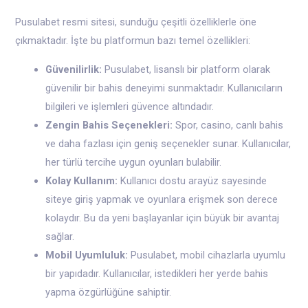
Pusulabet resmi sitesi, sunduğu çeşitli özelliklerle öne
çıkmaktadır. İşte bu platformun bazı temel özellikleri:
Güvenilirlik:
Pusulabet, lisanslı bir platform olarak
güvenilir bir bahis deneyimi sunmaktadır. Kullanıcıların
bilgileri ve işlemleri güvence altındadır.
Zengin Bahis Seçenekleri:
Spor, casino, canlı bahis
ve daha fazlası için geniş seçenekler sunar. Kullanıcılar,
her türlü tercihe uygun oyunları bulabilir.
Kolay Kullanım:
Kullanıcı dostu arayüz sayesinde
siteye giriş yapmak ve oyunlara erişmek son derece
kolaydır. Bu da yeni başlayanlar için büyük bir avantaj
sağlar.
Mobil Uyumluluk:
Pusulabet, mobil cihazlarla uyumlu
bir yapıdadır. Kullanıcılar, istedikleri her yerde bahis
yapma özgürlüğüne sahiptir.