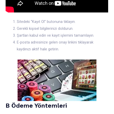
Sitedeki “Kayıt Ol” butonuna tıklayın.
Gerekli kişisel bilgilerinizi doldurun.
Şartları kabul edin ve kayıt işlemini tamamlayın.
E-posta adresinize gelen onay linkini tıklayarak
kaydınızı aktif hale getirin.
B Ödeme Yöntemleri