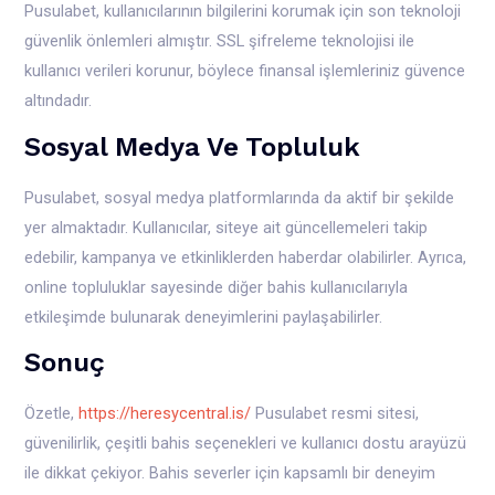
Pusulabet, kullanıcılarının bilgilerini korumak için son teknoloji
güvenlik önlemleri almıştır. SSL şifreleme teknolojisi ile
kullanıcı verileri korunur, böylece finansal işlemleriniz güvence
altındadır.
Sosyal Medya Ve Topluluk
Pusulabet, sosyal medya platformlarında da aktif bir şekilde
yer almaktadır. Kullanıcılar, siteye ait güncellemeleri takip
edebilir, kampanya ve etkinliklerden haberdar olabilirler. Ayrıca,
online topluluklar sayesinde diğer bahis kullanıcılarıyla
etkileşimde bulunarak deneyimlerini paylaşabilirler.
Sonuç
Özetle,
https://heresycentral.is/
Pusulabet resmi sitesi,
güvenilirlik, çeşitli bahis seçenekleri ve kullanıcı dostu arayüzü
ile dikkat çekiyor. Bahis severler için kapsamlı bir deneyim