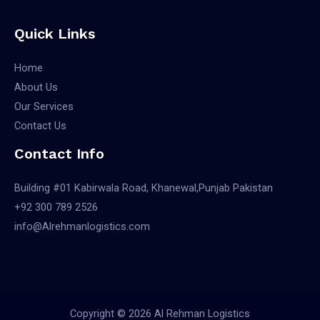
Quick Links
Home
About Us
Our Services
Contact Us
Contact Info
Building #01 Kabirwala Road, Khanewal,Punjab Pakistan
+92 300 789 2526
info@Alrehmanlogistics.com
Copyright © 2026 Al Rehman Logistics