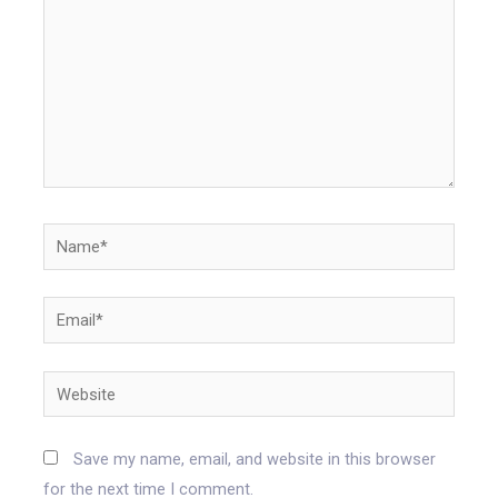
Save my name, email, and website in this browser
for the next time I comment.