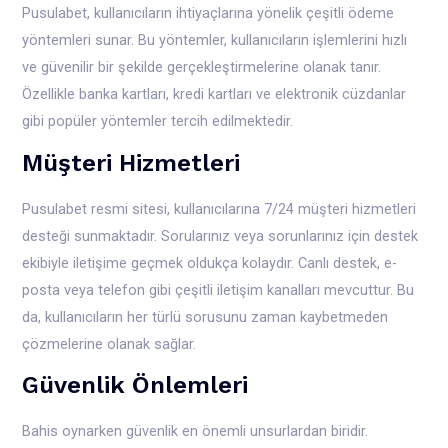
Pusulabet, kullanıcıların ihtiyaçlarına yönelik çeşitli ödeme
yöntemleri sunar. Bu yöntemler, kullanıcıların işlemlerini hızlı
ve güvenilir bir şekilde gerçekleştirmelerine olanak tanır.
Özellikle banka kartları, kredi kartları ve elektronik cüzdanlar
gibi popüler yöntemler tercih edilmektedir.
Müşteri Hizmetleri
Pusulabet resmi sitesi, kullanıcılarına 7/24 müşteri hizmetleri
desteği sunmaktadır. Sorularınız veya sorunlarınız için destek
ekibiyle iletişime geçmek oldukça kolaydır. Canlı destek, e-
posta veya telefon gibi çeşitli iletişim kanalları mevcuttur. Bu
da, kullanıcıların her türlü sorusunu zaman kaybetmeden
çözmelerine olanak sağlar.
Güvenlik Önlemleri
Bahis oynarken güvenlik en önemli unsurlardan biridir.