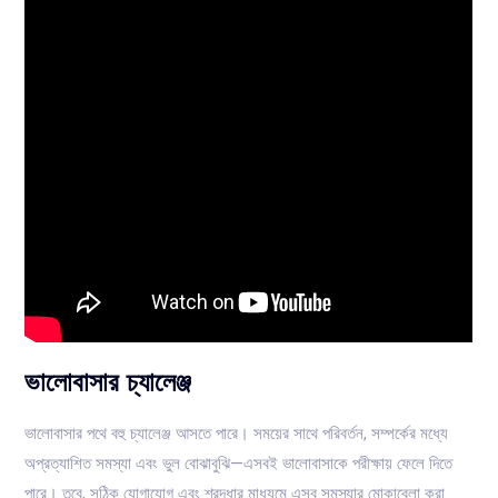
ভালোবাসার চ্যালেঞ্জ
ভালোবাসার পথে বহু চ্যালেঞ্জ আসতে পারে। সময়ের সাথে পরিবর্তন, সম্পর্কের মধ্যে
অপ্রত্যাশিত সমস্যা এবং ভুল বোঝাবুঝি—এসবই ভালোবাসাকে পরীক্ষায় ফেলে দিতে
পারে। তবে, সঠিক যোগাযোগ এবং শ্রদ্ধার মাধ্যমে এসব সমস্যার মোকাবেলা করা