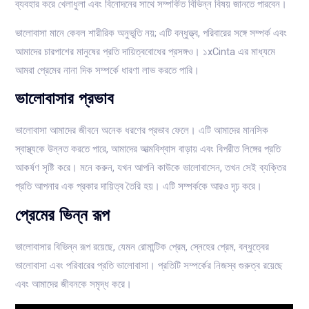
ব্যবহার করে খেলাধুলা এবং বিনোদনের সাথে সম্পর্কিত বিভিন্ন বিষয় জানতে পারবেন।
ভালোবাসা মানে কেবল শারীরিক অনুভূতি নয়; এটি বন্ধুত্ত্ব, পরিবারের সঙ্গে সম্পর্ক এবং
আমাদের চারপাশের মানুষের প্রতি দায়িত্ববোধের প্রসঙ্গও। ১xCinta এর মাধ্যমে
আমরা প্রেমের নানা দিক সম্পর্কে ধারণা লাভ করতে পারি।
ভালোবাসার প্রভাব
ভালোবাসা আমাদের জীবনে অনেক ধরণের প্রভাব ফেলে। এটি আমাদের মানসিক
স্বাস্থ্যকে উন্নত করতে পারে, আমাদের আত্মবিশ্বাস বাড়ায় এবং বিপরীত লিঙ্গের প্রতি
আকর্ষণ সৃষ্টি করে। মনে করুন, যখন আপনি কাউকে ভালোবাসেন, তখন সেই ব্যক্তির
প্রতি আপনার এক প্রকার দায়িত্ব তৈরি হয়। এটি সম্পর্ককে আরও দৃঢ় করে।
প্রেমের ভিন্ন রূপ
ভালোবাসার বিভিন্ন রূপ রয়েছে, যেমন রোমান্টিক প্রেম, স্নেহের প্রেম, বন্ধুত্বের
ভালোবাসা এবং পরিবারের প্রতি ভালোবাসা। প্রতিটি সম্পর্কের নিজস্ব গুরুত্ব রয়েছে
এবং আমাদের জীবনকে সমৃদ্ধ করে।