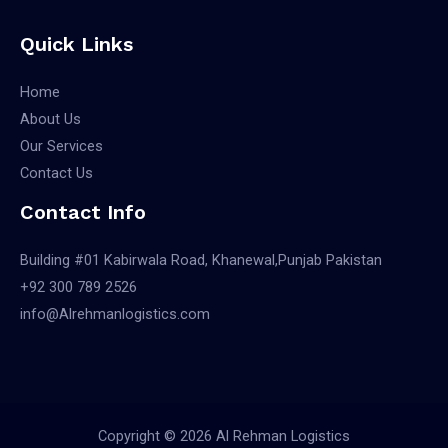
Quick Links
Home
About Us
Our Services
Contact Us
Contact Info
Building #01 Kabirwala Road, Khanewal,Punjab Pakistan
+92 300 789 2526
info@Alrehmanlogistics.com
Copyright © 2026 Al Rehman Logistics