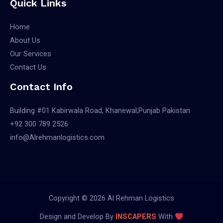
Quick Links
Home
About Us
Our Services
Contact Us
Contact Info
Building #01 Kabirwala Road, Khanewal,Punjab Pakistan
+92 300 789 2526
info@Alrehmanlogistics.com
Copyright © 2026 Al Rehman Logistics
Design and Develop By
INSCAPERS
With