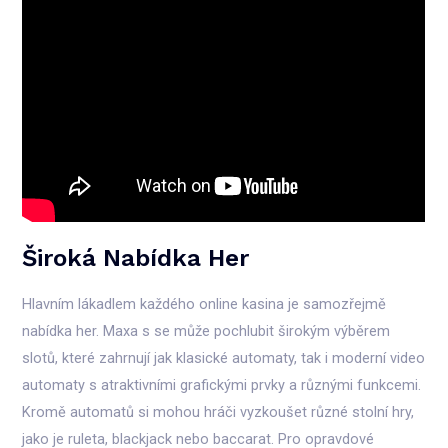
Široká Nabídka Her
Hlavním lákadlem každého online kasina je samozřejmě
nabídka her. Maxa s se může pochlubit širokým výběrem
slotů, které zahrnují jak klasické automaty, tak i moderní video
automaty s atraktivními grafickými prvky a různými funkcemi.
Kromě automatů si mohou hráči vyzkoušet různé stolní hry,
jako je ruleta, blackjack nebo baccarat. Pro opravdové