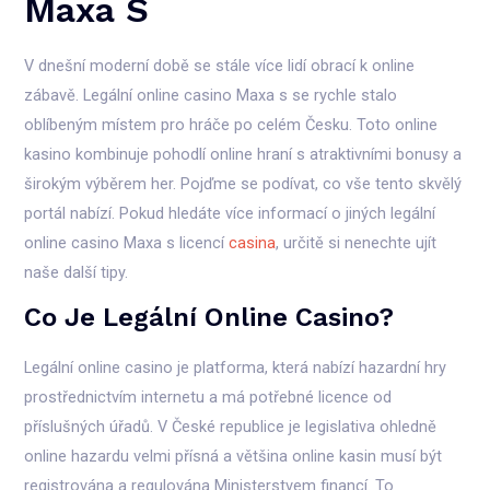
Maxa S
V dnešní moderní době se stále více lidí obrací k online
zábavě. Legální online casino Maxa s se rychle stalo
oblíbeným místem pro hráče po celém Česku. Toto online
kasino kombinuje pohodlí online hraní s atraktivními bonusy a
širokým výběrem her. Pojďme se podívat, co vše tento skvělý
portál nabízí. Pokud hledáte více informací o jiných legální
online casino Maxa s licencí
casina
, určitě si nenechte ujít
naše další tipy.
Co Je Legální Online Casino?
Legální online casino je platforma, která nabízí hazardní hry
prostřednictvím internetu a má potřebné licence od
příslušných úřadů. V České republice je legislativa ohledně
online hazardu velmi přísná a většina online kasin musí být
registrována a regulována Ministerstvem financí. To